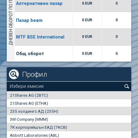
ДНЕВЕН ОБОРОТ ПО ПАЗАРИ
Алтернативен пазар
0 EUR
0
(WISR) Уайзър технолоджи
7400
1
EUR
0.00%
Пазар beam
0 EUR
0
(CCB) ТБ ЦКБ
MTF BSE International
0 EUR
0
6300
1
EUR
0.00%
Общ оборот
0 EUR
0
Профил
Избери емисия:
0
21Shares AG (2BTC)
000
21Shares AG (ETHA)
235 холдингс АД (235H)
0.000
0.00%
3M Company (MMM)
7К корпорейшън ЕАД (7KCB)
Най-добра
Най-добра
Abbott Laboratories (ABL)
"купува"
"продава"
0
000
0
000