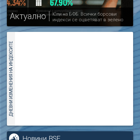
Актуално
Юли на БФБ: Всички борсови
индекси се оцветяват в зелено
др
ДНЕВНИ ИЗМЕНЕНИЯ НА ИНДЕКСИТЕ
Новини BSE