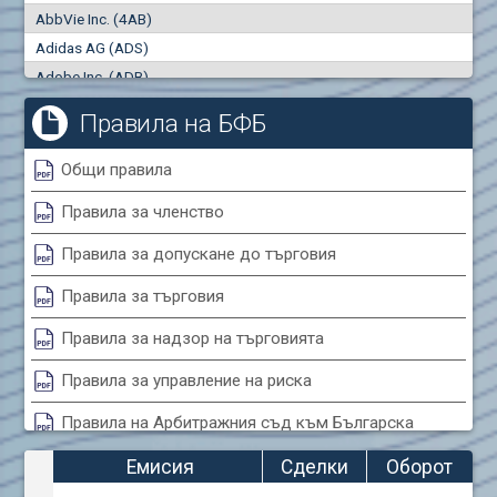
AbbVie Inc. (4AB)
Сделки
Оборот (евро)
Adidas AG (ADS)
0
0
Adobe Inc. (ADB)
Advanced Micro Devices Inc. (AMD)
Правила на БФБ
Agrana Beteiligungs AG (AGB2)
Air Canada Inc. (ADH2)
Общи правила
Air France (AFR0)
Правила за членство
Air Liquide SA (AIL)
Airbus SE (AIR)
Правила за допускане до търговия
Aixtron SE (AIXA)
Правила за търговия
Algonquin Power & Utilities Corp (751)
Alibaba Group Holding Ltd. (AHLA)
Правила за надзор на търговията
Allianz SE (ALV)
Правила за управление на риска
Alphabet Inc. (ABEA)
Правила на Арбитражния съд към Българска
Alphabet Inc. (ABEC)
фондова борса
Altria Group Inc. (PHM7)
Емисия
Сделки
Оборот
Amazon.com Inc. (AMZ)
Правила за конфликтите на интереси