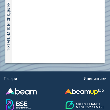
(евро)
AMC Entertainment Holdings Inc Class A New (AH91)
ТОП АКЦИИ ПО БРОЙ СДЕЛКИ
Правила за регистрация и търговия на държавни
Amundi S.A. (ANI)
ценни книжа
Anheuser (1NBA)
Правила за подаване на вътрешни сигнали
Apple Inc. (APC)
Aroundtown Property Hldgs S.A. (AT1)
ASML Holding N.V. (ASME)
Assicurazioni Generali S.P.A. (ASG)
Astrazeneca PLC (ZEG)
AT & T Inc. (SOBA)
Aumovio SE (AMV0)
Aurora Cannabis Inc. (21P)
Axa (AXA)
Пазари
Инициативи
Baidu Inc. (B1C)
Ballard Power Systems Inc. (PO0)
Banco Santander S.A. (BSD2)
Bank of America Corp. (NCB)
Barrick Mining Corp. (ABR0)