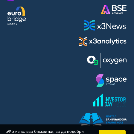
BASF SE (BAS)
Bayer AG (BAYN)
Bayerische Motoren Werke AG (BMW)
BE Semiconductor Industries N.V. (BSI)
Bechtle AG (BC8)
Berkshire Hathaway Inc. (BRYN)
Beyond Meat Inc. (0Q3)
BioNTech SE (ADRs) (22UA)
Bitcoin Group SE (ADE)
BNP Paribas (BNP)
Boeing Co. (BCO)
BP PLC (BPE5)
British American Tobacco PLC (BMT)
Brown Forman Corp. (BF5B)
BYD Co. Ltd. (BY6)
Canadian National Railway Co. (CY2)
Capital One Financial Corp. (CFX)
БФБ използва бисквитки, за да подобри
Carl Zeiss Meditec AG (AFX)