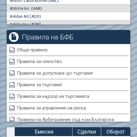
Abbott Laboratories (ABL)
"купува"
"продава"
0
000
0
000
AbbVie Inc. (4AB)
Сделки
Оборот (евро)
Adidas AG (ADS)
0
0
Adobe Inc. (ADB)
Advanced Micro Devices Inc. (AMD)
Правила на БФБ
Agrana Beteiligungs AG (AGB2)
Air Canada Inc. (ADH2)
Общи правила
Air France (AFR0)
Правила за членство
Air Liquide SA (AIL)
Airbus SE (AIR)
Правила за допускане до търговия
Aixtron SE (AIXA)
Правила за търговия
Algonquin Power & Utilities Corp (751)
Alibaba Group Holding Ltd. (AHLA)
Правила за надзор на търговията
Allianz SE (ALV)
Правила за управление на риска
Alphabet Inc. (ABEA)
Правила на Арбитражния съд към Българска
Alphabet Inc. (ABEC)
фондова борса
Altria Group Inc. (PHM7)
Емисия
Сделки
Оборот
Amazon.com Inc. (AMZ)