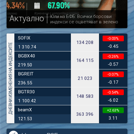
Актуално
Юли на БФБ: Всички борсови
индекси се оцветяват в зелено
др
SOFIX
-0.03%
134 208
ДНЕВНИ ИЗМЕНЕНИЯ НА ИНДЕКСИТЕ
-0.45
1 310.74
BGBX40
-0.26%
164 115
-0.57
219.50
BGREIT
-0.07%
21 023
-0.17
236.55
BGTR30
-0.54%
148 583
-6.02
1 100.42
beamX
+2.63%
363 396
3.11
121.53