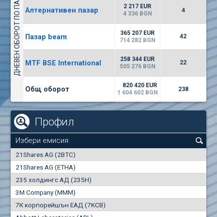
ДНЕВЕН ОБОРОТ ПО ПАЗАРИ
1442
17 553 BGN
1
BGN
2 217 EUR
Алтернативен пазар
4
(WISR) Уайзър технолоджи
4 336 BGN
7100
1
EUR
-3.93%
365 207 EUR
Пазар beam
3444
42
3
BGN
714 282 BGN
(CHIM) Химимпорт
258 344 EUR
MTF BSE International
22
5850
505 276 BGN
0
EUR
-4.88%
1441
1
BGN
820 420 EUR
Общ оборот
238
1 604 602 BGN
Профил
Избери емисия:
0
21Shares AG (2BTC)
000
21Shares AG (ETHA)
235 холдингс АД (235H)
0.000
0.00%
3M Company (MMM)
7К корпорейшън ЕАД (7KCB)
Най-добра
Най-добра