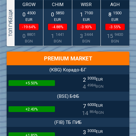
GROW
CHIM
WISR
AGH
ТОП ГУБЕЩИ
4500
5850
7100
1500
0
0
1
8
EUR
EUR
EUR
EUR
-19.64%
-4.88%
-3.93%
-3.55%
8801
1441
3444
9400
0
1
3
15
BGN
BGN
BGN
BGN
PREMIUM MARKET
(KBG) Корадо-БГ
3000
2
EUR
+5.50%
4984
4
BGN
(BSE) БФБ
6000
7
EUR
+2.43%
864
14
BGN
(FIB) ТБ ПИБ
3000
3
EUR
+1.85%