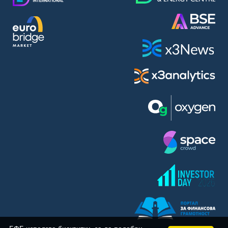
BASF SE (BAS)
Bayer AG (BAYN)
Bayerische Motoren Werke AG (BMW)
BE Semiconductor Industries N.V. (BSI)
Bechtle AG (BC8)
Berkshire Hathaway Inc. (BRYN)
Beyond Meat Inc. (0Q3)
BioNTech SE (ADRs) (22UA)
Bitcoin Group SE (ADE)
BNP Paribas (BNP)
Boeing Co. (BCO)
BP PLC (BPE5)
British American Tobacco PLC (BMT)
Brown Forman Corp. (BF5B)
BYD Co. Ltd. (BY6)
Canadian National Railway Co. (CY2)
Capital One Financial Corp. (CFX)