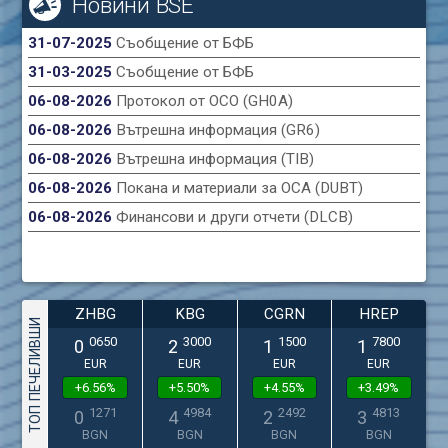
Новини BSE
31-07-2025
Съобщение от БФБ
31-03-2025
Съобщение от БФБ
06-08-2026
Протокол от ОСО (GH0A)
06-08-2026
Вътрешна информация (GR6)
06-08-2026
Вътрешна информация (TIB)
06-08-2026
Покана и материали за ОСА (DUBT)
06-08-2026
Финансови и други отчети (DLCB)
ZHBG
KBG
CGRN
HREP
ТОП ПЕЧЕЛИВШИ
0650
3000
1500
7800
0
2
1
1
EUR
EUR
EUR
EUR
+6.56%
+5.50%
+4.55%
+3.49%
1271
4984
2492
4813
0
4
2
3
BGN
BGN
BGN
BGN