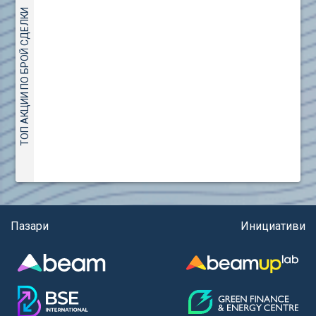
(евро)
AMC Entertainment Holdings Inc Class A New (AH91)
ТОП АКЦИИ ПО БРОЙ СДЕЛКИ
Правила за регистрация и търговия на държавни
Amundi S.A. (ANI)
ценни книжа
Anheuser (1NBA)
Правила за подаване на вътрешни сигнали
Apple Inc. (APC)
Aroundtown Property Hldgs S.A. (AT1)
ASML Holding N.V. (ASME)
Assicurazioni Generali S.P.A. (ASG)
Astrazeneca PLC (ZEG)
AT & T Inc. (SOBA)
Aumovio SE (AMV0)
Aurora Cannabis Inc. (21P)
Axa (AXA)
Пазари
Инициативи
Baidu Inc. (B1C)
Ballard Power Systems Inc. (PO0)
Banco Santander S.A. (BSD2)
Bank of America Corp. (NCB)
Barrick Mining Corp. (ABR0)