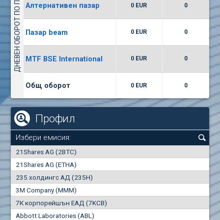
ДНЕВЕН ОБОРОТ ПО ПАЗАРИ
Алтернативен пазар
0 EUR
0
(WISR) Уайзър технолоджи
7400
1
EUR
0.00%
Пазар beam
0 EUR
0
(CCB) ТБ ЦКБ
MTF BSE International
0 EUR
0
6300
1
EUR
0.00%
Общ оборот
0 EUR
0
Профил
Избери емисия:
0
21Shares AG (2BTC)
000
21Shares AG (ETHA)
235 холдингс АД (235H)
0.000
0.00%
3M Company (MMM)
7К корпорейшън ЕАД (7KCB)
Най-добра
Най-добра
Abbott Laboratories (ABL)
"купува"
"продава"
0
000
0
000