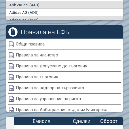
AbbVie Inc. (4AB)
Сделки
Оборот (евро)
Adidas AG (ADS)
0
0
Adobe Inc. (ADB)
Advanced Micro Devices Inc. (AMD)
Правила на БФБ
Agrana Beteiligungs AG (AGB2)
Air Canada Inc. (ADH2)
Общи правила
Air France (AFR0)
Правила за членство
Air Liquide SA (AIL)
Airbus SE (AIR)
Правила за допускане до търговия
Aixtron SE (AIXA)
Правила за търговия
Algonquin Power & Utilities Corp (751)
Alibaba Group Holding Ltd. (AHLA)
Правила за надзор на търговията
Allianz SE (ALV)
Правила за управление на риска
Alphabet Inc. (ABEA)
Правила на Арбитражния съд към Българска
Alphabet Inc. (ABEC)
фондова борса
Altria Group Inc. (PHM7)
Емисия
Сделки
Оборот
Amazon.com Inc. (AMZ)
Правила за конфликтите на интереси