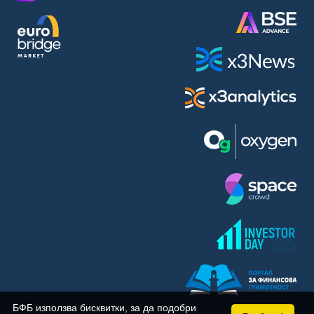
BASF SE (BAS)
Bayer AG (BAYN)
Bayerische Motoren Werke AG (BMW)
BE Semiconductor Industries N.V. (BSI)
Bechtle AG (BC8)
Berkshire Hathaway Inc. (BRYN)
Beyond Meat Inc. (0Q3)
BioNTech SE (ADRs) (22UA)
Bitcoin Group SE (ADE)
BNP Paribas (BNP)
Boeing Co. (BCO)
BP PLC (BPE5)
British American Tobacco PLC (BMT)
Brown Forman Corp. (BF5B)
BYD Co. Ltd. (BY6)
Canadian National Railway Co. (CY2)
Capital One Financial Corp. (CFX)
БФБ използва бисквитки, за да подобри
Carl Zeiss Meditec AG (AFX)