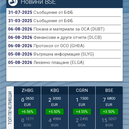
Новини BSE
31-07-2025
Съобщение от БФБ
31-03-2025
Съобщение от БФБ
06-08-2026
Покана и материали за ОСА (DUBT)
06-08-2026
Финансови и други отчети (DLCB)
06-08-2026
Протокол от ОСО (GH0A)
05-08-2026
Вътрешна информация (SLYG)
05-08-2026
Лихвено плащане (ELGA)
ZHBG
KBG
CGRN
BSE
ТОП ПЕЧЕЛИВШИ
0650
3000
1500
6800
0
2
1
7
EUR
EUR
EUR
EUR
+6.56%
+5.50%
+4.55%
+3.50%
1271
4984
2492
0207
0
4
2
15
BGN
BGN
BGN
BGN