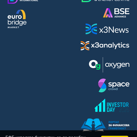
BASF SE (BAS)
Bayer AG (BAYN)
Bayerische Motoren Werke AG (BMW)
BE Semiconductor Industries N.V. (BSI)
Bechtle AG (BC8)
Berkshire Hathaway Inc. (BRYN)
Beyond Meat Inc. (0Q3)
BioNTech SE (ADRs) (22UA)
Bitcoin Group SE (ADE)
BNP Paribas (BNP)
Boeing Co. (BCO)
BP PLC (BPE5)
British American Tobacco PLC (BMT)
Brown Forman Corp. (BF5B)
BYD Co. Ltd. (BY6)
Canadian National Railway Co. (CY2)
Capital One Financial Corp. (CFX)