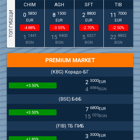
CHIM
AGH
SFT
TIB
ТОП ГУБЕЩИ
5850
1500
8800
7000
0
8
2
11
EUR
EUR
EUR
EUR
-4.88%
-3.55%
-2.70%
-2.50%
1441
9400
6327
8832
1
15
5
22
BGN
BGN
BGN
BGN
PREMIUM MARKET
(KBG) Корадо-БГ
3000
2
EUR
+5.50%
4984
4
BGN
(BSE) БФБ
6800
7
EUR
+3.50%
020
15
BGN
(FIB) ТБ ПИБ
3000
3
EUR
+1.85%