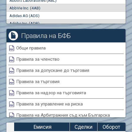
Abbott Laboratories (ABL)
"купува"
"продава"
0
000
0
000
AbbVie Inc. (4AB)
Сделки
Оборот (евро)
Adidas AG (ADS)
0
0
Adobe Inc. (ADB)
Advanced Micro Devices Inc. (AMD)
Правила на БФБ
Agrana Beteiligungs AG (AGB2)
Air Canada Inc. (ADH2)
Общи правила
Air France (AFR0)
Правила за членство
Air Liquide SA (AIL)
Airbus SE (AIR)
Правила за допускане до търговия
Aixtron SE (AIXA)
Правила за търговия
Algonquin Power & Utilities Corp (751)
Alibaba Group Holding Ltd. (AHLA)
Правила за надзор на търговията
Allianz SE (ALV)
Правила за управление на риска
Alphabet Inc. (ABEA)
Правила на Арбитражния съд към Българска
Alphabet Inc. (ABEC)
фондова борса
Altria Group Inc. (PHM7)
Емисия
Сделки
Оборот
Amazon.com Inc. (AMZ)