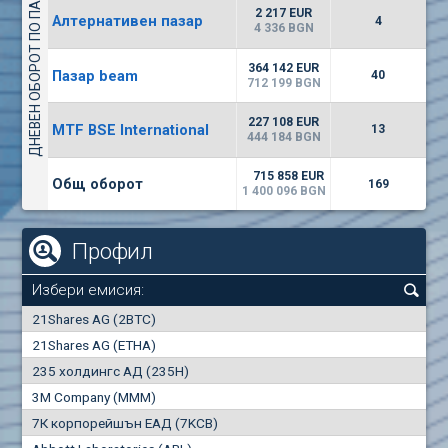
ДНЕВЕН ОБОРОТ ПО ПАЗАРИ
4943
13 092 BGN
1
BGN
2 217 EUR
Алтернативен пазар
4
(AGH) Агрия груп холд
4 336 BGN
1500
8
EUR
-3.55%
364 142 EUR
Пазар beam
940
40
15
BGN
712 199 BGN
(CHIM) Химимпорт
227 108 EUR
MTF BSE International
13
5850
444 184 BGN
0
EUR
-4.88%
1441
1
BGN
715 858 EUR
Общ оборот
169
1 400 096 BGN
Профил
Избери емисия:
0
21Shares AG (2BTC)
000
21Shares AG (ETHA)
235 холдингс АД (235H)
0.000
0.00%
3M Company (MMM)
7К корпорейшън ЕАД (7KCB)
Най-добра
Най-добра