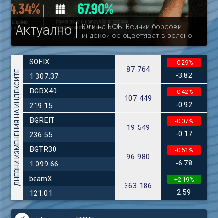
Актуално
Юли на БФБ: Всички борсови
индекси се оцветяват в зелено
др
SOFIX
-0.29%
87 764
ДНЕВНИ ИЗМЕНЕНИЯ НА ИНДЕКСИТЕ
-3.82
1 307.37
BGBX40
-0.42%
107 449
-0.92
219.15
BGREIT
-0.07%
19 549
-0.17
236.55
BGTR30
-0.61%
96 980
-6.78
1 099.66
beamX
+2.19%
363 186
2.59
121.01