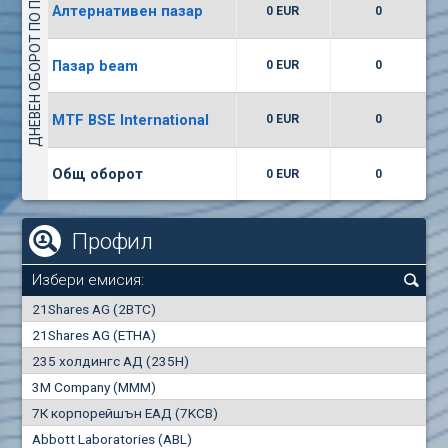
ДНЕВЕН ОБОРОТ ПО ПАЗАРИ
Алтернативен пазар
0 EUR
0
(WISR) Уайзър технолоджи
7400
1
EUR
0.00%
Пазар beam
0 EUR
0
(CCB) ТБ ЦКБ
MTF BSE International
0 EUR
0
6300
1
EUR
0.00%
Общ оборот
0 EUR
0
Профил
Избери емисия:
0
21Shares AG (2BTC)
000
21Shares AG (ETHA)
235 холдингс АД (235H)
0.000
0.00%
3M Company (MMM)
7К корпорейшън ЕАД (7KCB)
Най-добра
Най-добра
Abbott Laboratories (ABL)
"купува"
"продава"
0
000
0
000