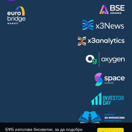
BASF SE (BAS)
Bayer AG (BAYN)
Bayerische Motoren Werke AG (BMW)
BE Semiconductor Industries N.V. (BSI)
Bechtle AG (BC8)
Berkshire Hathaway Inc. (BRYN)
Beyond Meat Inc. (0Q3)
BioNTech SE (ADRs) (22UA)
Bitcoin Group SE (ADE)
BNP Paribas (BNP)
Boeing Co. (BCO)
BP PLC (BPE5)
British American Tobacco PLC (BMT)
Brown Forman Corp. (BF5B)
BYD Co. Ltd. (BY6)
Canadian National Railway Co. (CY2)
Capital One Financial Corp. (CFX)
БФБ използва бисквитки, за да подобри
Carl Zeiss Meditec AG (AFX)