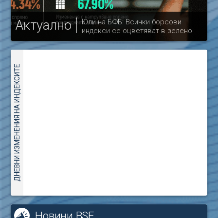
Актуално
Юли на БФБ: Всички борсови
индекси се оцветяват в зелено
др
ДНЕВНИ ИЗМЕНЕНИЯ НА ИНДЕКСИТЕ
Новини BSE