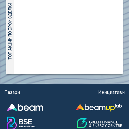
(евро)
AMC Entertainment Holdings Inc Class A New (AH91)
ТОП АКЦИИ ПО БРОЙ СДЕЛКИ
Правила за регистрация и търговия на държавни
Amundi S.A. (ANI)
ценни книжа
Anheuser (1NBA)
Правила за подаване на вътрешни сигнали
Apple Inc. (APC)
Aroundtown Property Hldgs S.A. (AT1)
ASML Holding N.V. (ASME)
Assicurazioni Generali S.P.A. (ASG)
Astrazeneca PLC (ZEG)
AT & T Inc. (SOBA)
Aumovio SE (AMV0)
Aurora Cannabis Inc. (21P)
Axa (AXA)
Пазари
Инициативи
Baidu Inc. (B1C)
Ballard Power Systems Inc. (PO0)
Banco Santander S.A. (BSD2)
Bank of America Corp. (NCB)
Barrick Mining Corp. (ABR0)