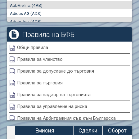
AbbVie Inc. (4AB)
Сделки
Оборот (евро)
Adidas AG (ADS)
0
0
Adobe Inc. (ADB)
Advanced Micro Devices Inc. (AMD)
Правила на БФБ
Agrana Beteiligungs AG (AGB2)
Air Canada Inc. (ADH2)
Общи правила
Air France (AFR0)
Правила за членство
Air Liquide SA (AIL)
Airbus SE (AIR)
Правила за допускане до търговия
Aixtron SE (AIXA)
Правила за търговия
Algonquin Power & Utilities Corp (751)
Alibaba Group Holding Ltd. (AHLA)
Правила за надзор на търговията
Allianz SE (ALV)
Правила за управление на риска
Alphabet Inc. (ABEA)
Правила на Арбитражния съд към Българска
Alphabet Inc. (ABEC)
фондова борса
Altria Group Inc. (PHM7)
Емисия
Сделки
Оборот
Amazon.com Inc. (AMZ)
Правила за конфликтите на интереси