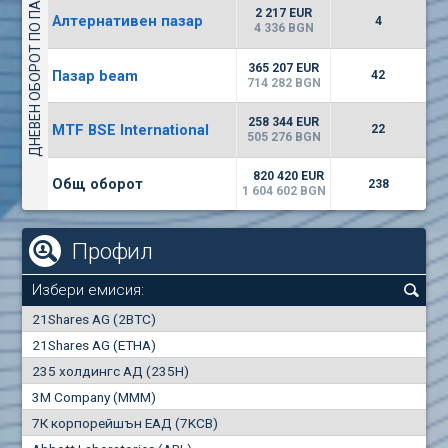
ДНЕВЕН ОБОРОТ ПО ПАЗАРИ
1442
17 553 BGN
1
BGN
2 217 EUR
Алтернативен пазар
4
(WISR) Уайзър технолоджи
4 336 BGN
7100
1
EUR
-3.93%
365 207 EUR
Пазар beam
3444
42
3
BGN
714 282 BGN
(CHIM) Химимпорт
258 344 EUR
MTF BSE International
22
5850
505 276 BGN
0
EUR
-4.88%
1441
1
BGN
820 420 EUR
Общ оборот
238
1 604 602 BGN
Профил
Избери емисия:
0
21Shares AG (2BTC)
000
21Shares AG (ETHA)
235 холдингс АД (235H)
0.000
0.00%
3M Company (MMM)
7К корпорейшън ЕАД (7KCB)
Най-добра
Най-добра