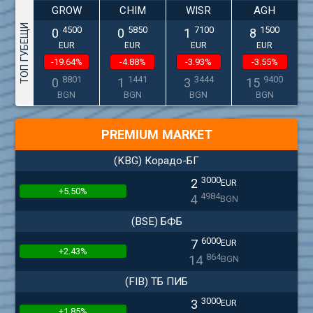
GROW
CHIM
WISR
AGH
ТОП ГУБЕЩИ
4500
5850
7100
1500
0
0
1
8
EUR
EUR
EUR
EUR
-19.64%
-4.88%
-3.93%
-3.55%
8801
1441
3444
9400
0
1
3
15
BGN
BGN
BGN
BGN
PREMIUM MARKET
(KBG) Корадо-БГ
3000
2
EUR
+5.50%
4984
4
BGN
(BSE) БФБ
6000
7
EUR
+2.43%
864
14
BGN
(FIB) ТБ ПИБ
3000
3
EUR
+1.85%