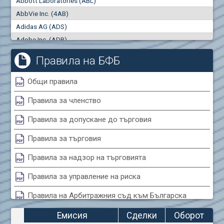
Abbott Laboratories (ABL)
"купува"
"продава"
0
000
0
000
AbbVie Inc. (4AB)
Сделки
Оборот (евро)
Adidas AG (ADS)
0
0
Adobe Inc. (ADB)
Advanced Micro Devices Inc. (AMD)
Правила на БФБ
Agrana Beteiligungs AG (AGB2)
Air Canada Inc. (ADH2)
Общи правила
Air France (AFR0)
Правила за членство
Air Liquide SA (AIL)
Airbus SE (AIR)
Правила за допускане до търговия
Aixtron SE (AIXA)
Правила за търговия
Algonquin Power & Utilities Corp (751)
Alibaba Group Holding Ltd. (AHLA)
Правила за надзор на търговията
Allianz SE (ALV)
Правила за управление на риска
Alphabet Inc. (ABEA)
Правила на Арбитражния съд към Българска
Alphabet Inc. (ABEC)
фондова борса
Altria Group Inc. (PHM7)
Емисия
Сделки
Оборот
Amazon.com Inc. (AMZ)