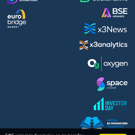
BASF SE (BAS)
Bayer AG (BAYN)
Bayerische Motoren Werke AG (BMW)
BE Semiconductor Industries N.V. (BSI)
Bechtle AG (BC8)
Berkshire Hathaway Inc. (BRYN)
Beyond Meat Inc. (0Q3)
BioNTech SE (ADRs) (22UA)
Bitcoin Group SE (ADE)
BNP Paribas (BNP)
Boeing Co. (BCO)
BP PLC (BPE5)
British American Tobacco PLC (BMT)
Brown Forman Corp. (BF5B)
BYD Co. Ltd. (BY6)
Canadian National Railway Co. (CY2)
Capital One Financial Corp. (CFX)