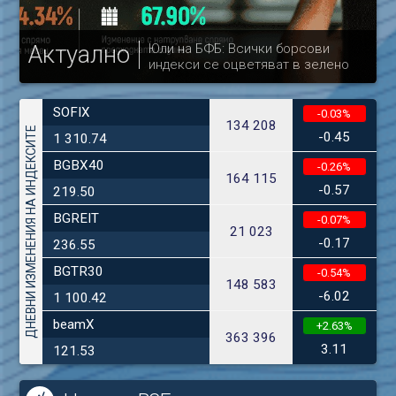
Актуално
Юли на БФБ: Всички борсови
индекси се оцветяват в зелено
др
SOFIX
-0.03%
134 208
ДНЕВНИ ИЗМЕНЕНИЯ НА ИНДЕКСИТЕ
-0.45
1 310.74
BGBX40
-0.26%
164 115
-0.57
219.50
BGREIT
-0.07%
21 023
-0.17
236.55
BGTR30
-0.54%
148 583
-6.02
1 100.42
beamX
+2.63%
363 396
3.11
121.53