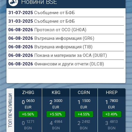
Новини BSE
31-07-2025
Съобщение от БФБ
31-03-2025
Съобщение от БФБ
06-08-2026
Протокол от ОСО (GH0A)
06-08-2026
Вътрешна информация (GR6)
06-08-2026
Вътрешна информация (TIB)
06-08-2026
Покана и материали за ОСА (DUBT)
06-08-2026
Финансови и други отчети (DLCB)
ZHBG
KBG
CGRN
HREP
ТОП ПЕЧЕЛИВШИ
0650
3000
1500
7800
0
2
1
1
EUR
EUR
EUR
EUR
+6.56%
+5.50%
+4.55%
+3.49%
1271
4984
2492
4813
0
4
2
3
BGN
BGN
BGN
BGN