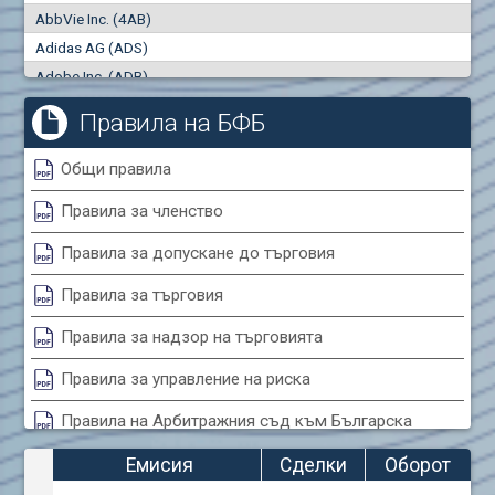
AbbVie Inc. (4AB)
Сделки
Оборот (евро)
Adidas AG (ADS)
0
0
Adobe Inc. (ADB)
Advanced Micro Devices Inc. (AMD)
Правила на БФБ
Agrana Beteiligungs AG (AGB2)
Air Canada Inc. (ADH2)
Общи правила
Air France (AFR0)
Правила за членство
Air Liquide SA (AIL)
Airbus SE (AIR)
Правила за допускане до търговия
Aixtron SE (AIXA)
Правила за търговия
Algonquin Power & Utilities Corp (751)
Alibaba Group Holding Ltd. (AHLA)
Правила за надзор на търговията
Allianz SE (ALV)
Правила за управление на риска
Alphabet Inc. (ABEA)
Правила на Арбитражния съд към Българска
Alphabet Inc. (ABEC)
фондова борса
Altria Group Inc. (PHM7)
Емисия
Сделки
Оборот
Amazon.com Inc. (AMZ)
Правила за конфликтите на интереси