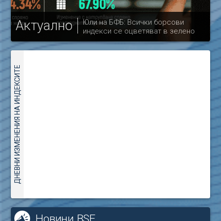
Актуално
Юли на БФБ: Всички борсови
индекси се оцветяват в зелено
др
ДНЕВНИ ИЗМЕНЕНИЯ НА ИНДЕКСИТЕ
Новини BSE