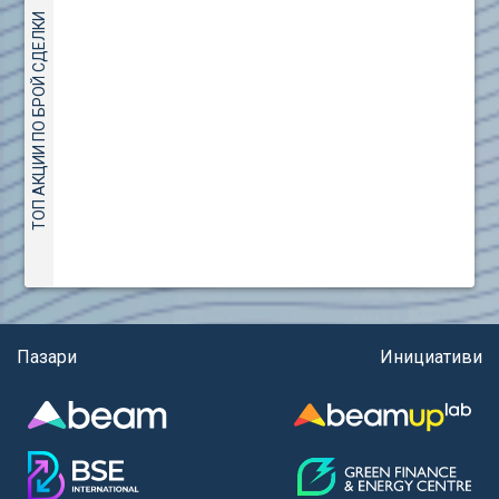
(евро)
AMC Entertainment Holdings Inc Class A New (AH91)
ТОП АКЦИИ ПО БРОЙ СДЕЛКИ
Правила за регистрация и търговия на държавни
Amundi S.A. (ANI)
ценни книжа
Anheuser (1NBA)
Правила за подаване на вътрешни сигнали
Apple Inc. (APC)
Aroundtown Property Hldgs S.A. (AT1)
ASML Holding N.V. (ASME)
Assicurazioni Generali S.P.A. (ASG)
Astrazeneca PLC (ZEG)
AT & T Inc. (SOBA)
Aumovio SE (AMV0)
Aurora Cannabis Inc. (21P)
Axa (AXA)
Пазари
Инициативи
Baidu Inc. (B1C)
Ballard Power Systems Inc. (PO0)
Banco Santander S.A. (BSD2)
Bank of America Corp. (NCB)
Barrick Mining Corp. (ABR0)