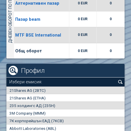
ДНЕВЕН ОБОРОТ ПО ПАЗАРИ
Алтернативен пазар
0 EUR
0
(WISR) Уайзър технолоджи
7400
1
EUR
0.00%
Пазар beam
0 EUR
0
(CCB) ТБ ЦКБ
MTF BSE International
0 EUR
0
6300
1
EUR
0.00%
Общ оборот
0 EUR
0
Профил
Избери емисия:
0
21Shares AG (2BTC)
000
21Shares AG (ETHA)
235 холдингс АД (235H)
0.000
0.00%
3M Company (MMM)
7К корпорейшън ЕАД (7KCB)
Най-добра
Най-добра
Abbott Laboratories (ABL)
"купува"
"продава"
0
000
0
000