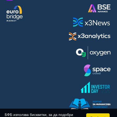
BASF SE (BAS)
Bayer AG (BAYN)
Bayerische Motoren Werke AG (BMW)
BE Semiconductor Industries N.V. (BSI)
Bechtle AG (BC8)
Berkshire Hathaway Inc. (BRYN)
Beyond Meat Inc. (0Q3)
BioNTech SE (ADRs) (22UA)
Bitcoin Group SE (ADE)
BNP Paribas (BNP)
Boeing Co. (BCO)
BP PLC (BPE5)
British American Tobacco PLC (BMT)
Brown Forman Corp. (BF5B)
BYD Co. Ltd. (BY6)
Canadian National Railway Co. (CY2)
Capital One Financial Corp. (CFX)
БФБ използва бисквитки, за да подобри
Carl Zeiss Meditec AG (AFX)