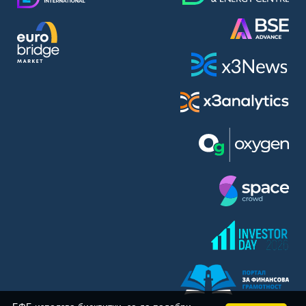
BASF SE (BAS)
Bayer AG (BAYN)
Bayerische Motoren Werke AG (BMW)
BE Semiconductor Industries N.V. (BSI)
Bechtle AG (BC8)
Berkshire Hathaway Inc. (BRYN)
Beyond Meat Inc. (0Q3)
BioNTech SE (ADRs) (22UA)
Bitcoin Group SE (ADE)
BNP Paribas (BNP)
Boeing Co. (BCO)
BP PLC (BPE5)
British American Tobacco PLC (BMT)
Brown Forman Corp. (BF5B)
BYD Co. Ltd. (BY6)
Canadian National Railway Co. (CY2)
Capital One Financial Corp. (CFX)