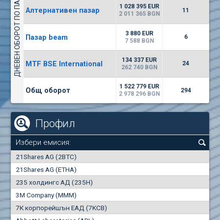
ДНЕВЕН ОБОРОТ ПО ПАЗАРИ
1135
57 196 BGN
17
BGN
1 028 395 EUR
Алтернативен пазар
11
(CHIM) Химимпорт
2 011 365 BGN
5750
0
EUR
-1.71%
3 880 EUR
Пазар beam
1246
6
1
BGN
7 588 BGN
(CCB) ТБ ЦКБ
134 337 EUR
MTF BSE International
24
6300
262 740 BGN
1
EUR
-2.98%
1880
3
BGN
1 522 779 EUR
Общ оборот
294
2 978 296 BGN
Профил
Избери емисия:
0
21Shares AG (2BTC)
000
21Shares AG (ETHA)
235 холдингс АД (235H)
0.000
0.00%
3M Company (MMM)
7К корпорейшън ЕАД (7KCB)
Най-добра
Най-добра