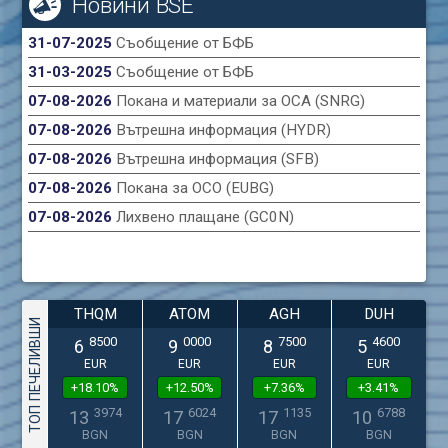
Новини BSE
31-07-2025
Съобщение от БФБ
31-03-2025
Съобщение от БФБ
07-08-2026
Покана и материали за ОСА (SNRG)
07-08-2026
Вътрешна информация (HYDR)
07-08-2026
Вътрешна информация (SFB)
07-08-2026
Покана за ОСО (EUBG)
07-08-2026
Лихвено плащане (GC0N)
THQM
ATOM
AGH
DUH
ТОП ПЕЧЕЛИВШИ
8500
0000
7500
4600
6
9
8
5
EUR
EUR
EUR
EUR
+18.10%
+12.50%
+7.36%
+3.41%
3974
6024
1135
6788
13
17
17
10
BGN
BGN
BGN
BGN