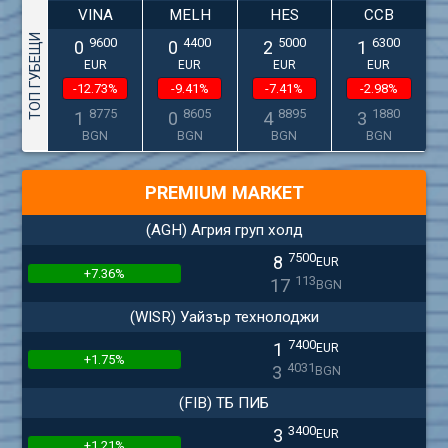
VINA
MELH
HES
CCB
ТОП ГУБЕЩИ
9600
4400
5000
6300
0
0
2
1
EUR
EUR
EUR
EUR
-12.73%
-9.41%
-7.41%
-2.98%
8775
8605
8895
1880
1
0
4
3
BGN
BGN
BGN
BGN
PREMIUM MARKET
(AGH) Агрия груп холд
7500
8
EUR
+7.36%
113
17
BGN
(WISR) Уайзър технолоджи
7400
1
EUR
+1.75%
4031
3
BGN
(FIB) ТБ ПИБ
3400
3
EUR
+1.21%