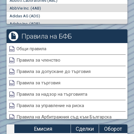
Abbott Laboratories (ABL)
"купува"
"продава"
0
000
0
000
AbbVie Inc. (4AB)
Сделки
Оборот (евро)
Adidas AG (ADS)
0
0
Adobe Inc. (ADB)
Advanced Micro Devices Inc. (AMD)
Правила на БФБ
Agrana Beteiligungs AG (AGB2)
Air Canada Inc. (ADH2)
Общи правила
Air France (AFR0)
Правила за членство
Air Liquide SA (AIL)
Airbus SE (AIR)
Правила за допускане до търговия
Aixtron SE (AIXA)
Правила за търговия
Algonquin Power & Utilities Corp (751)
Alibaba Group Holding Ltd. (AHLA)
Правила за надзор на търговията
Allianz SE (ALV)
Правила за управление на риска
Alphabet Inc. (ABEA)
Правила на Арбитражния съд към Българска
Alphabet Inc. (ABEC)
фондова борса
Altria Group Inc. (PHM7)
Емисия
Сделки
Оборот
Amazon.com Inc. (AMZ)