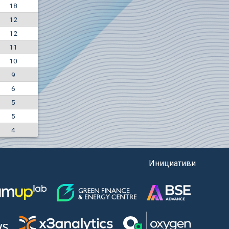
18
+1.33%
12
7640
EUR
12
4943
BGN
11
10
9
6
5
5
4
Инициативи