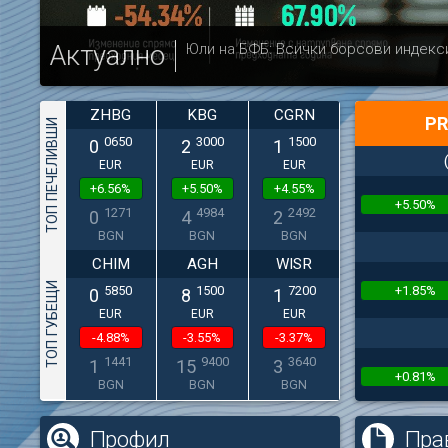
Актуално
Юли на БФБ: Всички борсови индекс
ZHBG
KBG
CGRN
PR
ТОП ПЕЧЕЛИВШИ
0650
3000
1500
0
2
1
EUR
EUR
EUR
+6.56%
+5.50%
+4.55%
+5.50%
1271
4984
2492
0
4
2
BGN
BGN
BGN
CHIM
AGH
WISR
ТОП ГУБЕЩИ
+1.85%
5850
1500
7200
0
8
1
EUR
EUR
EUR
-4.88%
-3.55%
-3.37%
1441
9400
3640
1
15
3
+0.81%
BGN
BGN
BGN
Профил
Пра