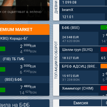
1 099.08
beamX
Актуално
Българска ф
и се оцветяват в зелено
дружеството 
121.01
БФБ (BSE)
EMIUM MARKET
7
24 348 EUR
(KBG) Корадо-БГ
47 620 BGN
14
ТОП АКЦИИ ПО ОБОРОТ
3000
2
EUR
Шелли груп (SLYG)
4984
4
BGN
18 327 EUR
65
(FIB) ТБ ПИБ
3000
БРЕФ АДСИЦ (BREF)
3
EUR
4542
6
BGN
2
15 972 EUR
(BSE) БФБ
31 238 BGN
5
4800
7
EUR
Химимпорт (CHIM)
629
14
BGN
0
8 975 EUR
(CCB) ТБ ЦКБ
17 553 BGN
1
Емисия
вила на БФБ
6800