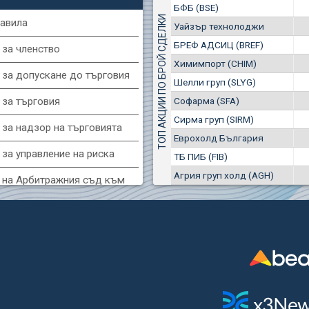
1
EUR
БФБ (BSE)
Сирма груп (SIRM)
2857
3
BGN
ТОП АКЦИИ ПО БРОЙ СДЕЛКИ
авила
Уайзър технолоджи
0
6 694 EUR
G) Еврохолд България
БРЕФ АДСИЦ (BREF)
13 092 BGN
 за членство
1
1100
1
EUR
Химимпорт (CHIM)
 за допускане до търговия
1709
2
BGN
Шелли груп (SLYG)
(SFA) Софарма
Софарма (SFA)
 за търговия
9150
Сирма груп (SIRM)
1
EUR
 за надзор на търговията
7454
3
BGN
Еврохолд България
за управление на риска
ТБ ПИБ (FIB)
(MONB) Монбат
Агрия груп холд (AGH)
0100
 на Арбитражния съд към
1
EUR
9753
1
BGN
фондова борса
R) Уайзър технолоджи
 за конфликтите на интереси
7200
1
EUR
за регистрация и търговия
3640
3
BGN
и ценни книжа
GH) Агрия груп холд
 за подаване на вътрешни
1500
8
EUR