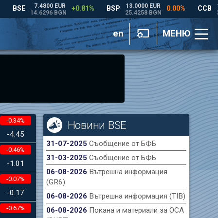
en
МЕНЮ
-0.34%
Новини BSE
-4.45
31-07-2025
Съобщение от БФБ
-0.46%
31-03-2025
Съобщение от БФБ
-1.01
06-08-2026
Вътрешна информация
-0.07%
(GR6)
-0.17
06-08-2026
Вътрешна информация (TIB)
-0.67%
06-08-2026
Покана и материали за ОСА