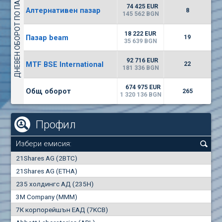
ДНЕВЕН ОБОРОТ ПО ПАЗАРИ
4226
48 950 BGN
34
BGN
74 425 EUR
Алтернативен пазар
8
(CHIM) Химимпорт
145 562 BGN
6150
0
EUR
-1.60%
18 222 EUR
Пазар beam
2028
19
1
BGN
35 639 BGN
(FIB) ТБ ПИБ
92 716 EUR
MTF BSE International
22
2400
181 336 BGN
3
EUR
-2.99%
3368
6
BGN
674 975 EUR
Общ оборот
265
1 320 136 BGN
Профил
Избери емисия:
0
21Shares AG (2BTC)
000
21Shares AG (ETHA)
235 холдингс АД (235H)
0.000
0.00%
3M Company (MMM)
7К корпорейшън ЕАД (7KCB)
Най-добра
Най-добра