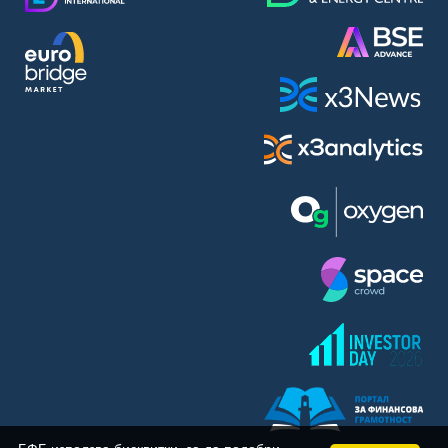
BASF SE (BAS)
Bayer AG (BAYN)
Bayerische Motoren Werke AG (BMW)
BE Semiconductor Industries N.V. (BSI)
Bechtle AG (BC8)
Berkshire Hathaway Inc. (BRYN)
Beyond Meat Inc. (0Q3)
BioNTech SE (ADRs) (22UA)
Bitcoin Group SE (ADE)
BNP Paribas (BNP)
Boeing Co. (BCO)
BP PLC (BPE5)
British American Tobacco PLC (BMT)
Brown Forman Corp. (BF5B)
BYD Co. Ltd. (BY6)
Canadian National Railway Co. (CY2)
Capital One Financial Corp. (CFX)