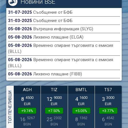
Новини BSE
31-07-2025
Съобщение от БФБ
31-03-2025
Съобщение от БФБ
05-08-2026
Вътрешна информация (SLYG)
05-08-2026
Лихвено плащане (ELGA)
05-08-2026
Временно спиране търговията с емисия
(BLLL)
05-08-2026
Временно спиране търговията с емисия
(BLLL)
05-08-2026
Лихвено плащане (FIBB)
AGH
TIZ
BMTL
T57
ТОП ПЕЧЕЛИВШИ
4500
9000
1600
3000
8
12
4
3
EUR
EUR
EUR
EUR
+9.74%
+7.50%
+5.05%
+3.77%
5267
2302
1362
4542
16
25
8
6
BGN
BGN
BGN
BGN