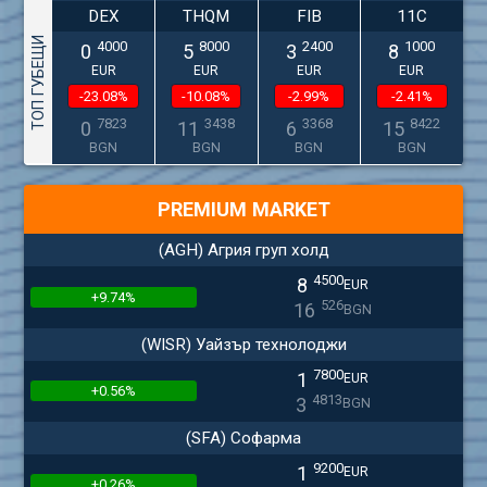
DEX
THQM
FIB
11C
ТОП ГУБЕЩИ
4000
8000
2400
1000
0
5
3
8
EUR
EUR
EUR
EUR
-23.08%
-10.08%
-2.99%
-2.41%
7823
3438
3368
8422
0
11
6
15
BGN
BGN
BGN
BGN
PREMIUM MARKET
(AGH) Агрия груп холд
4500
8
EUR
+9.74%
526
16
BGN
(WISR) Уайзър технолоджи
7800
1
EUR
+0.56%
4813
3
BGN
(SFA) Софарма
9200
1
EUR
+0.26%