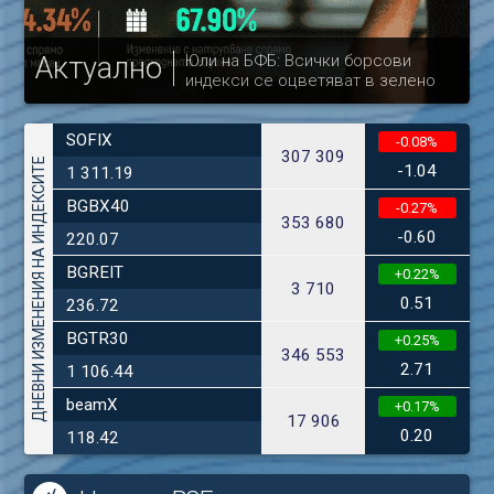
Актуално
Юли на БФБ: Всички борсови
индекси се оцветяват в зелено
др
SOFIX
-0.08%
307 309
ДНЕВНИ ИЗМЕНЕНИЯ НА ИНДЕКСИТЕ
-1.04
1 311.19
BGBX40
-0.27%
353 680
-0.60
220.07
BGREIT
+0.22%
3 710
0.51
236.72
BGTR30
+0.25%
346 553
2.71
1 106.44
beamX
+0.17%
17 906
0.20
118.42