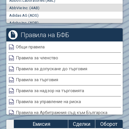
Abbott Laboratories (ABL)
"купува"
"продава"
0
000
0
000
AbbVie Inc. (4AB)
Сделки
Оборот (евро)
Adidas AG (ADS)
0
0
Adobe Inc. (ADB)
Advanced Micro Devices Inc. (AMD)
Правила на БФБ
Agrana Beteiligungs AG (AGB2)
Air Canada Inc. (ADH2)
Общи правила
Air France (AFR0)
Правила за членство
Air Liquide SA (AIL)
Airbus SE (AIR)
Правила за допускане до търговия
Aixtron SE (AIXA)
Правила за търговия
Algonquin Power & Utilities Corp (751)
Alibaba Group Holding Ltd. (AHLA)
Правила за надзор на търговията
Allianz SE (ALV)
Правила за управление на риска
Alphabet Inc. (ABEA)
Правила на Арбитражния съд към Българска
Alphabet Inc. (ABEC)
фондова борса
Altria Group Inc. (PHM7)
Емисия
Сделки
Оборот
Amazon.com Inc. (AMZ)