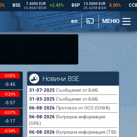
en
МЕНЮ
-0.03%
Новини BSE
-0.45
31-07-2025
Съобщение от БФБ
-0.26%
31-03-2025
Съобщение от БФБ
-0.57
06-08-2026
Протокол от ОСО (GH0A)
-0.07%
06-08-2026
Вътрешна информация
-0.17
(GR6)
-0.54%
06-08-2026
Вътрешна информация (TIB)