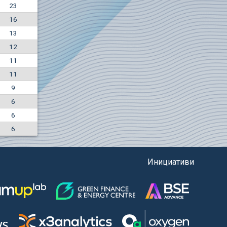
23
-4.88%
16
5850
EUR
13
1442
BGN
12
11
11
9
6
6
6
Инициативи