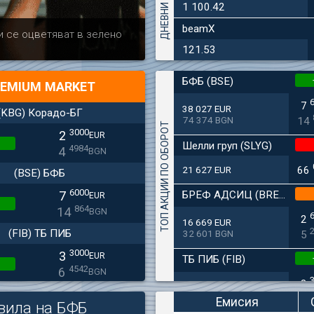
1 100.42
beamX
Актуално
Българска ф
и се оцветяват в зелено
дружеството 
121.53
БФБ (BSE)
EMIUM MARKET
7
38 027 EUR
(KBG) Корадо-БГ
74 374 BGN
14
ТОП АКЦИИ ПО ОБОРОТ
3000
2
EUR
Шелли груп (SLYG)
4984
4
BGN
21 627 EUR
66
(BSE) БФБ
6000
БРЕФ АДСИЦ (BREF)
7
EUR
864
14
BGN
2
16 669 EUR
(FIB) ТБ ПИБ
32 601 BGN
5
3000
3
EUR
ТБ ПИБ (FIB)
4542
6
BGN
3
11 715 EUR
(SFA) Софарма
22 912 BGN
6
Емисия
вила на БФБ
9250