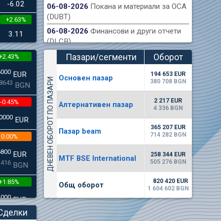
-6.02
06-08-2026
Покана и материали за ОСА
(DUBT)
+2.63%
ондова борса публикува финансов отчет на
Акт
06-08-2026
Финансови и други отчети
към 30.06.2026 г.
3.11
(DLCB)
Пазари/сегменти
Оборот
+2.43%
(евро)
6000
EUR
194 653 EUR
Основен пазар
ДНЕВЕН ОБОРОТ ПО ПАЗАРИ
380 708 BGN
8643
BGN
2 217 EUR
-0.45%
Алтернативен пазар
4 336 BGN
0000
EUR
365 207 EUR
Пазар beam
714 282 BGN
0.00%
6800
EUR
258 344 EUR
MTF BSE International
505 276 BGN
2416
BGN
820 420 EUR
+1.85%
Общ оборот
1 604 602 BGN
3000
EUR
4542
BGN
Сделки