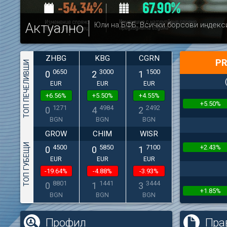
Актуално
Юли на БФБ: Всички борсови индекс
ZHBG
KBG
CGRN
PR
ТОП ПЕЧЕЛИВШИ
0650
3000
1500
0
2
1
EUR
EUR
EUR
+6.56%
+5.50%
+4.55%
+5.50%
1271
4984
2492
0
4
2
BGN
BGN
BGN
GROW
CHIM
WISR
ТОП ГУБЕЩИ
+2.43%
4500
5850
7100
0
0
1
EUR
EUR
EUR
-19.64%
-4.88%
-3.93%
8801
1441
3444
0
1
3
+1.85%
BGN
BGN
BGN
Профил
Пра