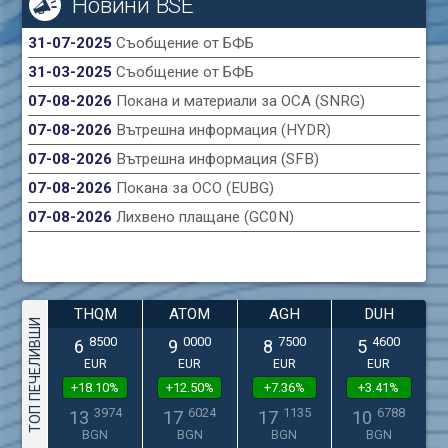
Новини BSE
31-07-2025
Съобщение от БФБ
31-03-2025
Съобщение от БФБ
07-08-2026
Покана и материали за ОСА (SNRG)
07-08-2026
Вътрешна информация (HYDR)
07-08-2026
Вътрешна информация (SFB)
07-08-2026
Покана за ОСО (EUBG)
07-08-2026
Лихвено плащане (GC0N)
THQM
ATOM
AGH
DUH
ТОП ПЕЧЕЛИВШИ
8500
0000
7500
4600
6
9
8
5
EUR
EUR
EUR
EUR
+18.10%
+12.50%
+7.36%
+3.41%
3974
6024
1135
6788
13
17
17
10
BGN
BGN
BGN
BGN