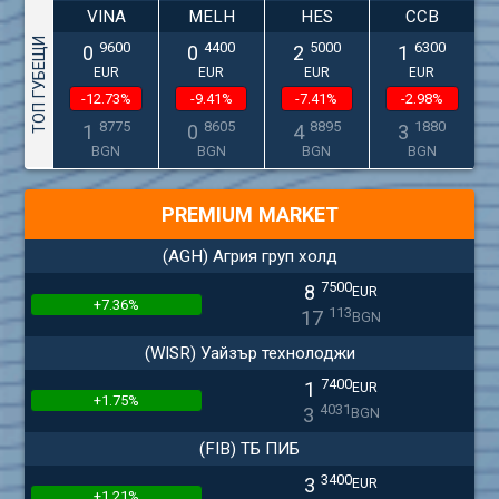
VINA
MELH
HES
CCB
ТОП ГУБЕЩИ
9600
4400
5000
6300
0
0
2
1
EUR
EUR
EUR
EUR
-12.73%
-9.41%
-7.41%
-2.98%
8775
8605
8895
1880
1
0
4
3
BGN
BGN
BGN
BGN
PREMIUM MARKET
(AGH) Агрия груп холд
7500
8
EUR
+7.36%
113
17
BGN
(WISR) Уайзър технолоджи
7400
1
EUR
+1.75%
4031
3
BGN
(FIB) ТБ ПИБ
3400
3
EUR
+1.21%