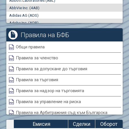
Abbott Laboratories (ABL)
"купува"
"продава"
0
000
0
000
AbbVie Inc. (4AB)
Сделки
Оборот (евро)
Adidas AG (ADS)
0
0
Adobe Inc. (ADB)
Advanced Micro Devices Inc. (AMD)
Правила на БФБ
Agrana Beteiligungs AG (AGB2)
Air Canada Inc. (ADH2)
Общи правила
Air France (AFR0)
Правила за членство
Air Liquide SA (AIL)
Airbus SE (AIR)
Правила за допускане до търговия
Aixtron SE (AIXA)
Правила за търговия
Algonquin Power & Utilities Corp (751)
Alibaba Group Holding Ltd. (AHLA)
Правила за надзор на търговията
Allianz SE (ALV)
Правила за управление на риска
Alphabet Inc. (ABEA)
Правила на Арбитражния съд към Българска
Alphabet Inc. (ABEC)
фондова борса
Altria Group Inc. (PHM7)
Емисия
Сделки
Оборот
Amazon.com Inc. (AMZ)