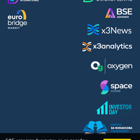
BASF SE (BAS)
Bayer AG (BAYN)
Bayerische Motoren Werke AG (BMW)
BE Semiconductor Industries N.V. (BSI)
Bechtle AG (BC8)
Berkshire Hathaway Inc. (BRYN)
Beyond Meat Inc. (0Q3)
BioNTech SE (ADRs) (22UA)
Bitcoin Group SE (ADE)
BNP Paribas (BNP)
Boeing Co. (BCO)
BP PLC (BPE5)
British American Tobacco PLC (BMT)
Brown Forman Corp. (BF5B)
BYD Co. Ltd. (BY6)
Canadian National Railway Co. (CY2)
Capital One Financial Corp. (CFX)