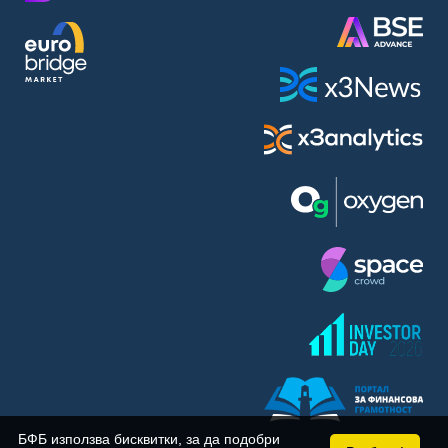
BASF SE (BAS)
Bayer AG (BAYN)
Bayerische Motoren Werke AG (BMW)
BE Semiconductor Industries N.V. (BSI)
Bechtle AG (BC8)
Berkshire Hathaway Inc. (BRYN)
Beyond Meat Inc. (0Q3)
BioNTech SE (ADRs) (22UA)
Bitcoin Group SE (ADE)
BNP Paribas (BNP)
Boeing Co. (BCO)
BP PLC (BPE5)
British American Tobacco PLC (BMT)
Brown Forman Corp. (BF5B)
BYD Co. Ltd. (BY6)
Canadian National Railway Co. (CY2)
Capital One Financial Corp. (CFX)
БФБ използва бисквитки, за да подобри
Carl Zeiss Meditec AG (AFX)