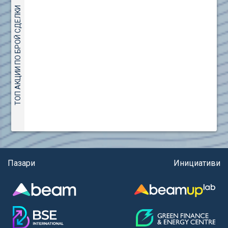
(евро)
AMC Entertainment Holdings Inc Class A New (AH91)
ТОП АКЦИИ ПО БРОЙ СДЕЛКИ
Правила за регистрация и търговия на държавни
Amundi S.A. (ANI)
ценни книжа
Anheuser (1NBA)
Правила за подаване на вътрешни сигнали
Apple Inc. (APC)
Aroundtown Property Hldgs S.A. (AT1)
ASML Holding N.V. (ASME)
Assicurazioni Generali S.P.A. (ASG)
Astrazeneca PLC (ZEG)
AT & T Inc. (SOBA)
Aumovio SE (AMV0)
Aurora Cannabis Inc. (21P)
Axa (AXA)
Пазари
Инициативи
Baidu Inc. (B1C)
Ballard Power Systems Inc. (PO0)
Banco Santander S.A. (BSD2)
Bank of America Corp. (NCB)
Barrick Mining Corp. (ABR0)