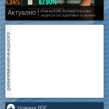
Актуално
Юли на БФБ: Всички борсови
индекси се оцветяват в зелено
др
ДНЕВНИ ИЗМЕНЕНИЯ НА ИНДЕКСИТЕ
Новини BSE