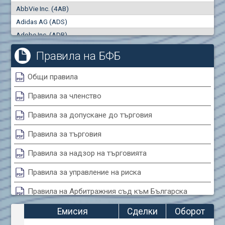
AbbVie Inc. (4AB)
Сделки
Оборот (евро)
Adidas AG (ADS)
0
0
Adobe Inc. (ADB)
Advanced Micro Devices Inc. (AMD)
Правила на БФБ
Agrana Beteiligungs AG (AGB2)
Air Canada Inc. (ADH2)
Общи правила
Air France (AFR0)
Правила за членство
Air Liquide SA (AIL)
Airbus SE (AIR)
Правила за допускане до търговия
Aixtron SE (AIXA)
Правила за търговия
Algonquin Power & Utilities Corp (751)
Alibaba Group Holding Ltd. (AHLA)
Правила за надзор на търговията
Allianz SE (ALV)
Правила за управление на риска
Alphabet Inc. (ABEA)
Правила на Арбитражния съд към Българска
Alphabet Inc. (ABEC)
фондова борса
Altria Group Inc. (PHM7)
Емисия
Сделки
Оборот
Amazon.com Inc. (AMZ)
Правила за конфликтите на интереси