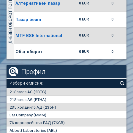
ДНЕВЕН ОБОРОТ ПО ПАЗАРИ
Алтернативен пазар
0 EUR
0
(WISR) Уайзър технолоджи
7400
1
EUR
0.00%
Пазар beam
0 EUR
0
(CCB) ТБ ЦКБ
MTF BSE International
0 EUR
0
6300
1
EUR
0.00%
Общ оборот
0 EUR
0
Профил
Избери емисия:
0
21Shares AG (2BTC)
000
21Shares AG (ETHA)
235 холдингс АД (235H)
0.000
0.00%
3M Company (MMM)
7К корпорейшън ЕАД (7KCB)
Най-добра
Най-добра
Abbott Laboratories (ABL)
"купува"
"продава"
0
000
0
000