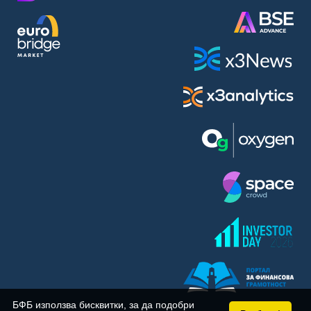
BASF SE (BAS)
Bayer AG (BAYN)
Bayerische Motoren Werke AG (BMW)
BE Semiconductor Industries N.V. (BSI)
Bechtle AG (BC8)
Berkshire Hathaway Inc. (BRYN)
Beyond Meat Inc. (0Q3)
BioNTech SE (ADRs) (22UA)
Bitcoin Group SE (ADE)
BNP Paribas (BNP)
Boeing Co. (BCO)
BP PLC (BPE5)
British American Tobacco PLC (BMT)
Brown Forman Corp. (BF5B)
BYD Co. Ltd. (BY6)
Canadian National Railway Co. (CY2)
Capital One Financial Corp. (CFX)
БФБ използва бисквитки, за да подобри
Carl Zeiss Meditec AG (AFX)