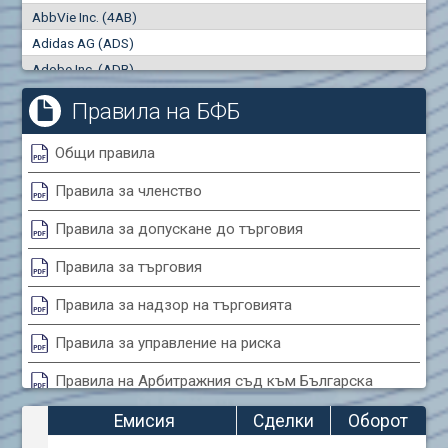
AbbVie Inc. (4AB)
Сделки
Оборот (евро)
Adidas AG (ADS)
0
0
Adobe Inc. (ADB)
Advanced Micro Devices Inc. (AMD)
Правила на БФБ
Agrana Beteiligungs AG (AGB2)
Air Canada Inc. (ADH2)
Общи правила
Air France (AFR0)
Правила за членство
Air Liquide SA (AIL)
Airbus SE (AIR)
Правила за допускане до търговия
Aixtron SE (AIXA)
Правила за търговия
Algonquin Power & Utilities Corp (751)
Alibaba Group Holding Ltd. (AHLA)
Правила за надзор на търговията
Allianz SE (ALV)
Правила за управление на риска
Alphabet Inc. (ABEA)
Правила на Арбитражния съд към Българска
Alphabet Inc. (ABEC)
фондова борса
Altria Group Inc. (PHM7)
Емисия
Сделки
Оборот
Amazon.com Inc. (AMZ)
Правила за конфликтите на интереси