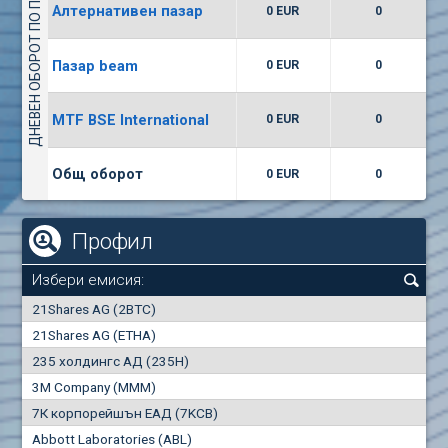
ДНЕВЕН ОБОРОТ ПО ПАЗАРИ
Алтернативен пазар
0 EUR
0
(WISR) Уайзър технолоджи
7400
1
EUR
0.00%
Пазар beam
0 EUR
0
(CCB) ТБ ЦКБ
MTF BSE International
0 EUR
0
6300
1
EUR
0.00%
Общ оборот
0 EUR
0
Профил
Избери емисия:
0
21Shares AG (2BTC)
000
21Shares AG (ETHA)
235 холдингс АД (235H)
0.000
0.00%
3M Company (MMM)
7К корпорейшън ЕАД (7KCB)
Най-добра
Най-добра
Abbott Laboratories (ABL)
"купува"
"продава"
0
000
0
000