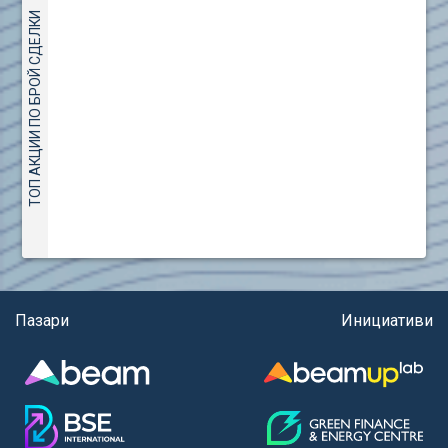
(евро)
AMC Entertainment Holdings Inc Class A New (AH91)
ТОП АКЦИИ ПО БРОЙ СДЕЛКИ
Правила за регистрация и търговия на държавни
Amundi S.A. (ANI)
ценни книжа
Anheuser (1NBA)
Правила за подаване на вътрешни сигнали
Apple Inc. (APC)
Aroundtown Property Hldgs S.A. (AT1)
ASML Holding N.V. (ASME)
Assicurazioni Generali S.P.A. (ASG)
Astrazeneca PLC (ZEG)
AT & T Inc. (SOBA)
Aumovio SE (AMV0)
Aurora Cannabis Inc. (21P)
Axa (AXA)
Пазари
Инициативи
Baidu Inc. (B1C)
Ballard Power Systems Inc. (PO0)
Banco Santander S.A. (BSD2)
Bank of America Corp. (NCB)
Barrick Mining Corp. (ABR0)