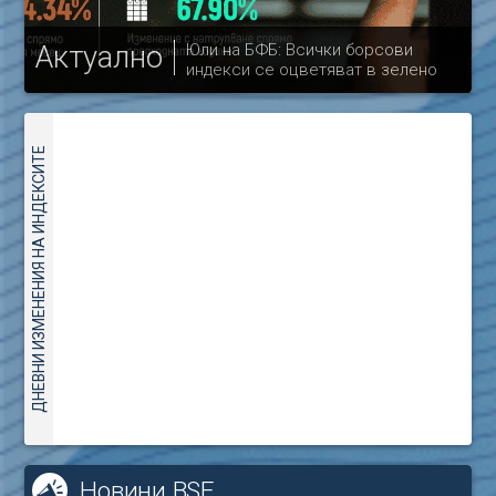
Актуално
Юли на БФБ: Всички борсови
индекси се оцветяват в зелено
др
ДНЕВНИ ИЗМЕНЕНИЯ НА ИНДЕКСИТЕ
Новини BSE