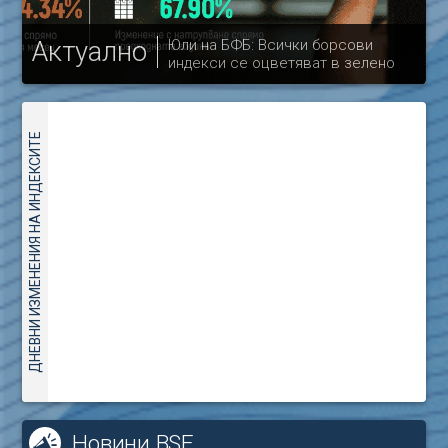
Актуално
Юли на БФБ: Всички борсови
индекси се оцветяват в зелено
др
ДНЕВНИ ИЗМЕНЕНИЯ НА ИНДЕКСИТЕ
Новини BSE