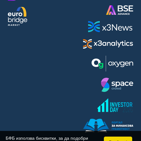
BASF SE (BAS)
Bayer AG (BAYN)
Bayerische Motoren Werke AG (BMW)
BE Semiconductor Industries N.V. (BSI)
Bechtle AG (BC8)
Berkshire Hathaway Inc. (BRYN)
Beyond Meat Inc. (0Q3)
BioNTech SE (ADRs) (22UA)
Bitcoin Group SE (ADE)
BNP Paribas (BNP)
Boeing Co. (BCO)
BP PLC (BPE5)
British American Tobacco PLC (BMT)
Brown Forman Corp. (BF5B)
BYD Co. Ltd. (BY6)
Canadian National Railway Co. (CY2)
Capital One Financial Corp. (CFX)
БФБ използва бисквитки, за да подобри
Carl Zeiss Meditec AG (AFX)