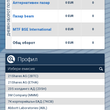
ДНЕВЕН ОБОРОТ ПО ПАЗАРИ
Алтернативен пазар
0 EUR
0
(WISR) Уайзър технолоджи
7400
1
EUR
0.00%
Пазар beam
0 EUR
0
(CCB) ТБ ЦКБ
MTF BSE International
0 EUR
0
6300
1
EUR
0.00%
Общ оборот
0 EUR
0
Профил
Избери емисия:
0
21Shares AG (2BTC)
000
21Shares AG (ETHA)
235 холдингс АД (235H)
0.000
0.00%
3M Company (MMM)
7К корпорейшън ЕАД (7KCB)
Най-добра
Най-добра
Abbott Laboratories (ABL)
"купува"
"продава"
0
000
0
000