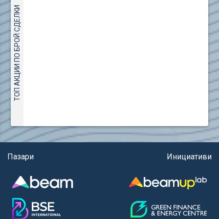
(евро)
AMC Entertainment Holdings Inc Class A New (AH91)
ТОП АКЦИИ ПО БРОЙ СДЕЛКИ
Правила за регистрация и търговия на държавни
Amundi S.A. (ANI)
ценни книжа
Anheuser (1NBA)
Правила за подаване на вътрешни сигнали
Apple Inc. (APC)
Aroundtown Property Hldgs S.A. (AT1)
ASML Holding N.V. (ASME)
Assicurazioni Generali S.P.A. (ASG)
Astrazeneca PLC (ZEG)
AT & T Inc. (SOBA)
Aumovio SE (AMV0)
Aurora Cannabis Inc. (21P)
Axa (AXA)
Пазари
Инициативи
Baidu Inc. (B1C)
Ballard Power Systems Inc. (PO0)
Banco Santander S.A. (BSD2)
Bank of America Corp. (NCB)
Barrick Mining Corp. (ABR0)