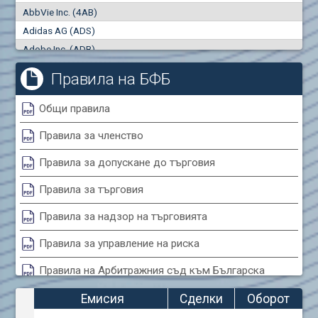
AbbVie Inc. (4AB)
Сделки
Оборот (евро)
Adidas AG (ADS)
0
0
Adobe Inc. (ADB)
Advanced Micro Devices Inc. (AMD)
Правила на БФБ
Agrana Beteiligungs AG (AGB2)
Air Canada Inc. (ADH2)
Общи правила
Air France (AFR0)
Правила за членство
Air Liquide SA (AIL)
Airbus SE (AIR)
Правила за допускане до търговия
Aixtron SE (AIXA)
Правила за търговия
Algonquin Power & Utilities Corp (751)
Alibaba Group Holding Ltd. (AHLA)
Правила за надзор на търговията
Allianz SE (ALV)
Правила за управление на риска
Alphabet Inc. (ABEA)
Правила на Арбитражния съд към Българска
Alphabet Inc. (ABEC)
фондова борса
Altria Group Inc. (PHM7)
Емисия
Сделки
Оборот
Amazon.com Inc. (AMZ)
Правила за конфликтите на интереси