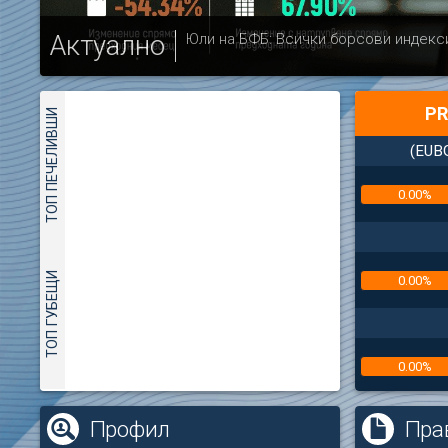
Актуално
Юли на БФБ: Всички борсови индекс
PR
ТОП ПЕЧЕЛИВШИ
(EUB
0.00%
ТОП ГУБЕЩИ
0.00%
0.00%
(
Профил
Пра