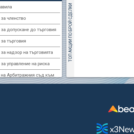
ТОП АКЦИИ ПО БРОЙ СДЕЛКИ
авила
(KBG) Корадо-БГ
 за членство
3000
2
EUR
 за допускане до търговия
GH) Агрия груп холд
 за търговия
7500
8
EUR
 за надзор на търговията
за управление на риска
(FIB) ТБ ПИБ
3400
 на Арбитражния съд към
3
EUR
фондова борса
(MONB) Монбат
 за конфликтите на интереси
0100
1
EUR
за регистрация и търговия
и ценни книжа
R) Уайзър технолоджи
 за подаване на вътрешни
7400
1
EUR