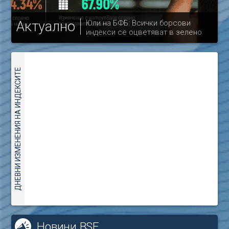
Актуално
Юли на БФБ: Всички борсови
индекси се оцветяват в зелено
др
ДНЕВНИ ИЗМЕНЕНИЯ НА ИНДЕКСИТЕ
Новини BSE