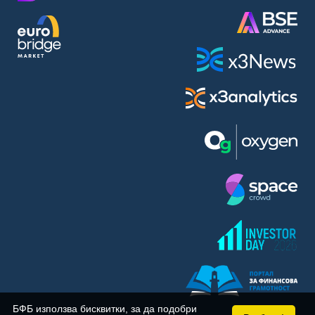
BASF SE (BAS)
Bayer AG (BAYN)
Bayerische Motoren Werke AG (BMW)
BE Semiconductor Industries N.V. (BSI)
Bechtle AG (BC8)
Berkshire Hathaway Inc. (BRYN)
Beyond Meat Inc. (0Q3)
BioNTech SE (ADRs) (22UA)
Bitcoin Group SE (ADE)
BNP Paribas (BNP)
Boeing Co. (BCO)
BP PLC (BPE5)
British American Tobacco PLC (BMT)
Brown Forman Corp. (BF5B)
BYD Co. Ltd. (BY6)
Canadian National Railway Co. (CY2)
Capital One Financial Corp. (CFX)
БФБ използва бисквитки, за да подобри
Carl Zeiss Meditec AG (AFX)