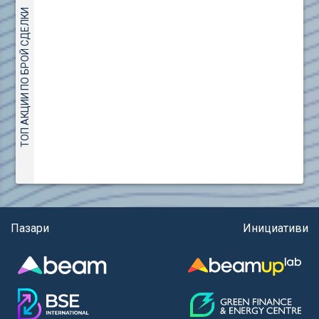
(евро)
AMC Entertainment Holdings Inc Class A New (AH91)
ТОП АКЦИИ ПО БРОЙ СДЕЛКИ
Правила за регистрация и търговия на държавни
Amundi S.A. (ANI)
ценни книжа
Anheuser (1NBA)
Правила за подаване на вътрешни сигнали
Apple Inc. (APC)
Aroundtown Property Hldgs S.A. (AT1)
ASML Holding N.V. (ASME)
Assicurazioni Generali S.P.A. (ASG)
Astrazeneca PLC (ZEG)
AT & T Inc. (SOBA)
Aumovio SE (AMV0)
Aurora Cannabis Inc. (21P)
Axa (AXA)
Пазари
Инициативи
Baidu Inc. (B1C)
Ballard Power Systems Inc. (PO0)
Banco Santander S.A. (BSD2)
Bank of America Corp. (NCB)
Barrick Mining Corp. (ABR0)