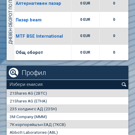
ДНЕВЕН ОБОРОТ ПО ПАЗАРИ
Алтернативен пазар
0 EUR
0
(WISR) Уайзър технолоджи
7400
1
EUR
0.00%
Пазар beam
0 EUR
0
(CCB) ТБ ЦКБ
MTF BSE International
0 EUR
0
6300
1
EUR
0.00%
Общ оборот
0 EUR
0
Профил
Избери емисия:
0
21Shares AG (2BTC)
000
21Shares AG (ETHA)
235 холдингс АД (235H)
0.000
0.00%
3M Company (MMM)
7К корпорейшън ЕАД (7KCB)
Най-добра
Най-добра
Abbott Laboratories (ABL)
"купува"
"продава"
0
000
0
000