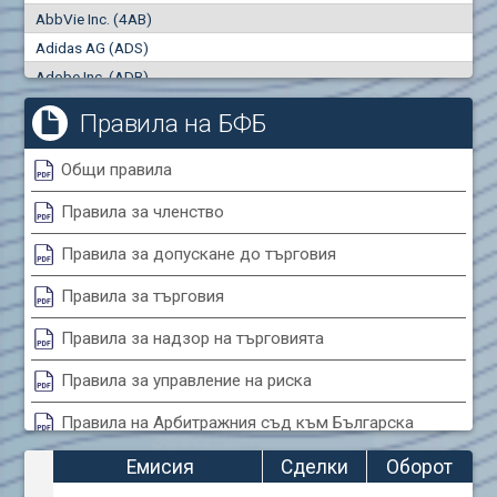
AbbVie Inc. (4AB)
Сделки
Оборот (евро)
Adidas AG (ADS)
0
0
Adobe Inc. (ADB)
Advanced Micro Devices Inc. (AMD)
Правила на БФБ
Agrana Beteiligungs AG (AGB2)
Air Canada Inc. (ADH2)
Общи правила
Air France (AFR0)
Правила за членство
Air Liquide SA (AIL)
Airbus SE (AIR)
Правила за допускане до търговия
Aixtron SE (AIXA)
Правила за търговия
Algonquin Power & Utilities Corp (751)
Alibaba Group Holding Ltd. (AHLA)
Правила за надзор на търговията
Allianz SE (ALV)
Правила за управление на риска
Alphabet Inc. (ABEA)
Правила на Арбитражния съд към Българска
Alphabet Inc. (ABEC)
фондова борса
Altria Group Inc. (PHM7)
Емисия
Сделки
Оборот
Amazon.com Inc. (AMZ)
Правила за конфликтите на интереси