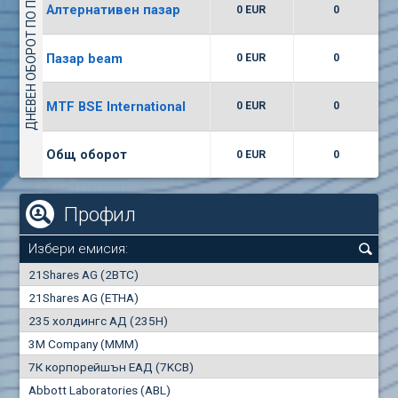
ДНЕВЕН ОБОРОТ ПО ПАЗАРИ
Алтернативен пазар
0 EUR
0
(WISR) Уайзър технолоджи
7400
1
EUR
0.00%
Пазар beam
0 EUR
0
(CCB) ТБ ЦКБ
MTF BSE International
0 EUR
0
6300
1
EUR
0.00%
Общ оборот
0 EUR
0
Профил
Избери емисия:
0
21Shares AG (2BTC)
000
21Shares AG (ETHA)
235 холдингс АД (235H)
0.000
0.00%
3M Company (MMM)
7К корпорейшън ЕАД (7KCB)
Най-добра
Най-добра
Abbott Laboratories (ABL)
"купува"
"продава"
0
000
0
000