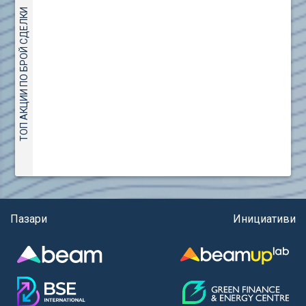
(евро)
AMC Entertainment Holdings Inc Class A New (AH91)
ТОП АКЦИИ ПО БРОЙ СДЕЛКИ
Правила за регистрация и търговия на държавни
Amundi S.A. (ANI)
ценни книжа
Anheuser (1NBA)
Правила за подаване на вътрешни сигнали
Apple Inc. (APC)
Aroundtown Property Hldgs S.A. (AT1)
ASML Holding N.V. (ASME)
Assicurazioni Generali S.P.A. (ASG)
Astrazeneca PLC (ZEG)
AT & T Inc. (SOBA)
Aumovio SE (AMV0)
Aurora Cannabis Inc. (21P)
Axa (AXA)
Пазари
Инициативи
Baidu Inc. (B1C)
Ballard Power Systems Inc. (PO0)
Banco Santander S.A. (BSD2)
Bank of America Corp. (NCB)
Barrick Mining Corp. (ABR0)