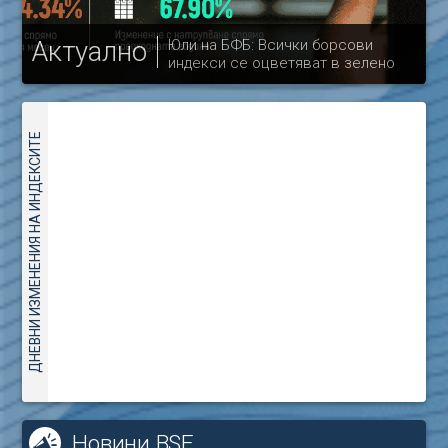
Актуално
Юли на БФБ: Всички борсови
индекси се оцветяват в зелено
др
ДНЕВНИ ИЗМЕНЕНИЯ НА ИНДЕКСИТЕ
Новини BSE