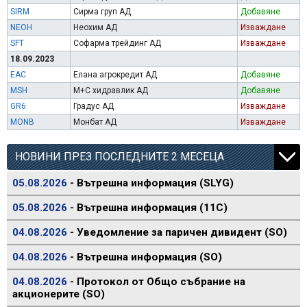
SIRM
Сирма груп АД
Добавяне
NEOH
Неохим АД
Изваждане
SFT
Софарма трейдинг АД
Изваждане
18.09.2023
EAC
Елана агрокредит АД
Добавяне
MSH
М+С хидравлик АД
Добавяне
GR6
Градус АД
Изваждане
MONB
Монбат АД
Изваждане
НОВИНИ ПРЕЗ ПОСЛЕДНИТЕ 2 МЕСЕЦА
05.08.2026
- Вътрешна информация (SLYG)
05.08.2026
- Вътрешна информация (11C)
04.08.2026
- Уведомление за паричен дивидент (SO)
04.08.2026
- Вътрешна информация (SO)
04.08.2026
- Протокол от Общо събрание на
акционерите (SO)