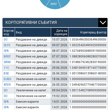
BREF
КОРПОРАТИВНИ СЪБИТИЯ
Борсов
Дата на
Вид
Коригиращ фактор
код
корекция
SO
Раздаване на дивидент
10.07.2026
1.00364963503649630000
SLYG
Раздаване на дивидент
09.07.2026
1.00225420495925090000
SFA
Раздаване на дивидент
08.07.2026
1.02768903088391900000
BREF
Раздаване на дивидент
07.07.2026
1.08828006088280070000
SIRM
Раздаване на дивидент
30.06.2026
1.01886792452830190000
11C
Раздаване на дивидент
29.06.2026
1.04010695187165770000
BSE
Раздаване на дивидент
26.06.2026
1.00139860139860140000
EUBG
Увеличение на капитал (упражняване на варанти)
18.06.2026
1.00000000000000000000
ATER
Раздаване на дивидент
26.05.2026
1.04942965779467700000
SO
Увеличение на капитал (права)
09.04.2026
1.00115492708909300000
SO
Увеличение на капитал по чл.112, ал.3 от ЗППЦК
19.02.2026
1.00000000000000000000
SFA
Емисия варанти
14.01.2026
1.00000000000000000000
SFA
Емисия варанти
14.01.2026
1.00000000000000000000