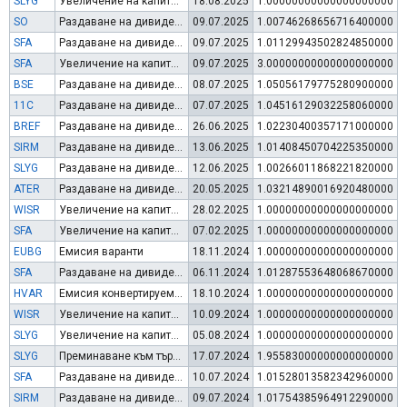
SLYG
Увеличение на капитал по чл.112, ал.3 от ЗППЦК
18.08.2025
1.00000000000000000000
SO
Раздаване на дивидент
09.07.2025
1.00746268656716400000
SFA
Раздаване на дивидент
09.07.2025
1.01129943502824850000
SFA
Увеличение на капитал (резерви)
09.07.2025
3.00000000000000000000
BSE
Раздаване на дивидент
08.07.2025
1.05056179775280900000
11C
Раздаване на дивидент
07.07.2025
1.04516129032258060000
BREF
Раздаване на дивидент
26.06.2025
1.02230400357171000000
SIRM
Раздаване на дивидент
13.06.2025
1.01408450704225350000
SLYG
Раздаване на дивидент
12.06.2025
1.00266011868221820000
ATER
Раздаване на дивидент
20.05.2025
1.03214890016920480000
WISR
Увеличение на капитал по чл.112, ал.3 от ЗППЦК
28.02.2025
1.00000000000000000000
SFA
Увеличение на капитал (упражняване на варанти)
07.02.2025
1.00000000000000000000
EUBG
Емисия варанти
18.11.2024
1.00000000000000000000
SFA
Раздаване на дивидент
06.11.2024
1.01287553648068670000
HVAR
Емисия конвертируеми облигации
18.10.2024
1.00000000000000000000
WISR
Увеличение на капитал (права)
10.09.2024
1.00000000000000000000
SLYG
Увеличение на капитал по чл.112, ал.3 от ЗППЦК
05.08.2024
1.00000000000000000000
SLYG
Преминаване към търговия в Евро
17.07.2024
1.95583000000000000000
SFA
Раздаване на дивидент
10.07.2024
1.01528013582342960000
SIRM
Раздаване на дивидент
09.07.2024
1.01754385964912290000