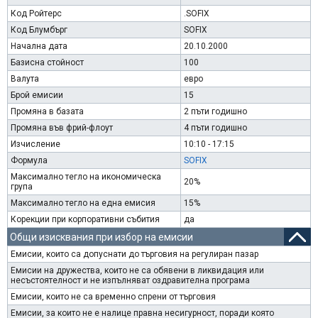
Код Ройтерс
.SOFIX
Код Блумбърг
SOFIX
Начална дата
20.10.2000
Базисна стойност
100
Валута
евро
Брой емисии
15
Промяна в базата
2 пъти годишно
Промяна във фрий-флоут
4 пъти годишно
Изчисление
10:10 - 17:15
Формула
SOFIX
Максимално тегло на икономическа
20%
група
Максимално тегло на една емисия
15%
Корекции при корпоративни събития
да
Общи изисквания при избор на емисии
Емисии, които са допуснати до търговия на регулиран пазар
Емисии на дружества, които не са обявени в ликвидация или
несъстоятелност и не изпълняват оздравителна програма
Емисии, които не са временно спрени от търговия
Емисии, за които не е налице правна несигурност, поради която