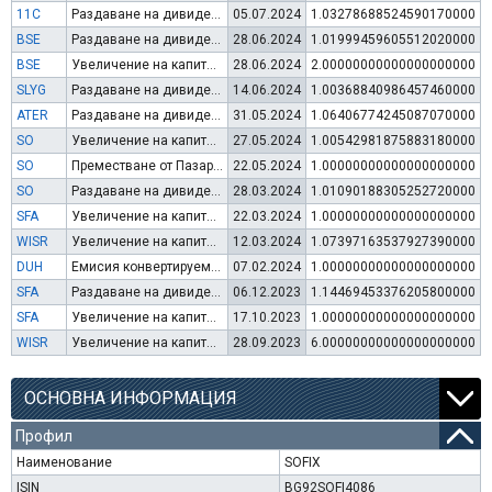
11C
Раздаване на дивидент
05.07.2024
1.03278688524590170000
BSE
Раздаване на дивидент
28.06.2024
1.01999459605512020000
BSE
Увеличение на капитал (резерви)
28.06.2024
2.00000000000000000000
SLYG
Раздаване на дивидент
14.06.2024
1.00368840986457460000
ATER
Раздаване на дивидент
31.05.2024
1.06406774245087070000
SO
Увеличение на капитал (права)
27.05.2024
1.00542981875883180000
SO
Преместване от Пазар за растеж на МСП beam на регулиран пазар
22.05.2024
1.00000000000000000000
SO
Раздаване на дивидент
28.03.2024
1.01090188305252720000
SFA
Увеличение на капитал (упражняване на варанти)
22.03.2024
1.00000000000000000000
WISR
Увеличение на капитал (права)
12.03.2024
1.07397163537927390000
DUH
Емисия конвертируеми облигации
07.02.2024
1.00000000000000000000
SFA
Раздаване на дивидент
06.12.2023
1.14469453376205800000
SFA
Увеличение на капитал (упражняване на варанти)
17.10.2023
1.00000000000000000000
WISR
Увеличение на капитал (резерви)
28.09.2023
6.00000000000000000000
ОСНОВНА ИНФОРМАЦИЯ
Профил
Наименование
SOFIX
ISIN
BG92SOFI4086