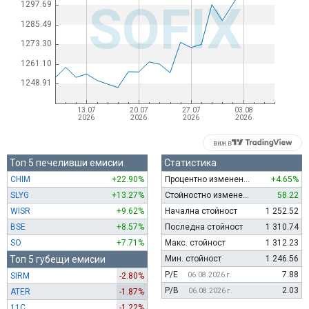
виж в
Топ 5 печеливши емисии
Статистика
CHIM
+22.90%
Процентно изменение
+4.65%
SLYG
+13.27%
Стойностно изменение
58.22
WISR
+9.62%
Начална стойност
1 252.52
BSE
+8.57%
Последна стойност
1 310.74
SO
+7.71%
Макс. стойност
1 312.23
Топ 5 губещи емисии
Мин. стойност
1 246.56
P/E
7.88
SIRM
-2.80%
06.08.2026 г.
P/B
2.03
ATER
-1.87%
06.08.2026 г.
11C
-1.22%