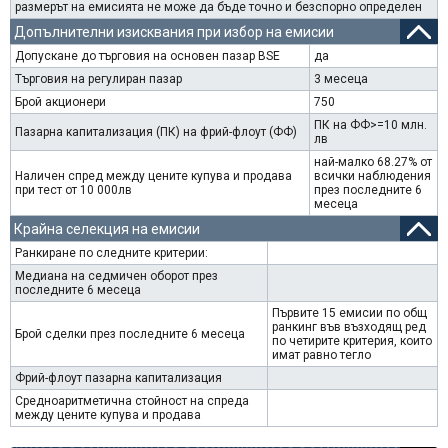
размерът на емисията не може да бъде точно и безспорно определен
Допълнителни изисквания при избор на емисии
Допускане до търговия на основен пазар BSE
да
Търговия на регулиран пазар
3 месеца
Брой акционери
750
ПК на ФФ>=10 млн.
Пазарна капитализация (ПК) на фрий-флоут (ФФ)
лв
най-малко 68.27% от
Наличен спред между цените купува и продава
всички наблюдения
при тест от 10 000лв
през последните 6
месеца
Крайна селекция на емисии
Ранкиране по следните критерии:
Медиана на седмичен оборот през
последните 6 месеца
Първите 15 емисии по общ
ранкинг във възходящ ред
Брой сделки през последните 6 месеца
по четирите критерия, които
имат равно тегло
Фрий-флоут пазарна капитализация
Средноаритметична стойност на спреда
между цените купува и продава