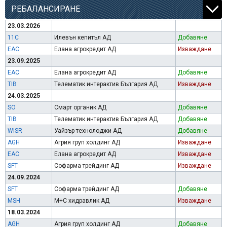
РЕБАЛАНСИРАНЕ
23.03.2026
11C
Илевън кепитъл АД
Добавяне
EAC
Елана агрокредит АД
Изваждане
23.09.2025
EAC
Елана агрокредит АД
Добавяне
TIB
Телематик интерактив България АД
Изваждане
24.03.2025
SO
Смарт органик АД
Добавяне
TIB
Телематик интерактив България АД
Добавяне
WISR
Уайзър технолоджи АД
Добавяне
AGH
Агрия груп холдинг АД
Изваждане
EAC
Елана агрокредит АД
Изваждане
SFT
Софарма трейдинг АД
Изваждане
24.09.2024
SFT
Софарма трейдинг АД
Добавяне
MSH
М+С хидравлик АД
Изваждане
18.03.2024
AGH
Агрия груп холдинг АД
Добавяне