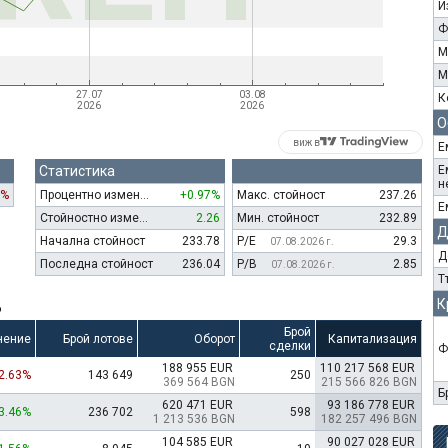
И
Ф
М
М
К
О
виж в
Е
Статистика
Е
н
3%
Процентно изменение
+0.97%
Макс. стойност
237.26
Е
Стойностно изменение
2.26
Мин. стойност
232.89
Д
Начална стойност
233.78
P/E
29.3
07.08.2026 г.
Д
Последна стойност
236.04
P/B
2.85
07.08.2026 г.
Т
К
6
Брой
нение
Брой лотове
Оборот
Капитализация
сделки
Ф
188 955 EUR
110 217 568 EUR
-2.63%
143 649
250
369 564 BGN
215 566 826 BGN
Б
620 471 EUR
93 186 778 EUR
3.46%
236 702
598
1 213 536 BGN
182 257 496 BGN
104 585 EUR
90 027 028 EUR