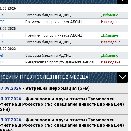
3.03.2026
FB
Софарма билдингс АДСИЦ
Добавяне
ITP
Премиум пропърти инвест АДСИЦ
Изваждане
3.09.2025
ITP
Премиум пропърти инвест АДСИЦ
Добавяне
FB
Софарма билдингс АДСИЦ
Изваждане
8.09.2023
FB
Софарма билдингс АДСИЦ
Добавяне
CPD
Интеркапитал пропърти дивелопмънт АДСИЦ
Изваждане
НОВИНИ ПРЕЗ ПОСЛЕДНИТЕ 2 МЕСЕЦА
07.08.2026
- Вътрешна информация (SFB)
30.07.2026
- Финансови и други отчети (Тримесечен
отчет на дружество със специална инвестиционна цел)
(SFB)
29.07.2026
- Финансови и други отчети (Тримесечен
отчет на дружество със специална инвестиционна цел)
(BREF)