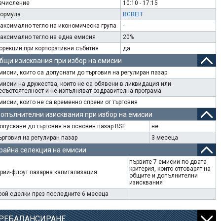
зчисление
10:10 - 17:15
ормула
BGREIT
аксимално тегло на икономическа група
-
аксимално тегло на една емисия
20%
орекции при корпоративни събития
да
бщи изисквания при избор на емисии
мисии, които са допуснати до търговия на регулиран пазар
мисии на дружества, които не са обявени в ликвидация или
есъстоятелност и не изпълняват оздравителна програма
мисии, които не са временно спрени от търговия
опълнителни изисквания при избор на емисии
опускане до търговия на основен пазар BSE
не
ърговия на регулиран пазар
3 месеца
райна селекция на емисии
първите 7 емисии по двата
критерия, които отговарят на
рий-флоут пазарна капитализация
общите и допълнителни
изисквания
рой сделки през последните 6 месеца
РЕБАЛАНСИРАНЕ