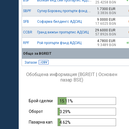
BSP
Болкан енд сий пропъртис АДСИЦ
+
25.4258 BGN
1.7300 EUR
SBPF
Супер Боровец пропърти фонд АДСИЦ
3.3836 BGN
9.0000 EUR
SFB
Софарма билдингс АДСИЦ
17.6025 BGN
29.6000 EUR
CCBR
Гранд вижън пропъртис АДСИЦ
57.8926 BGN
4.7800 EUR
RPF
Рой пропърти фънд АДСИЦ
+
9.3489 BGN
Общо за BGREIT
Запази
Обобщена информация (BGREIT | Основен
пазар BSE)
Брой сделки
15.11%
Оборот
3.29%
Пазарна кап.
4.62%