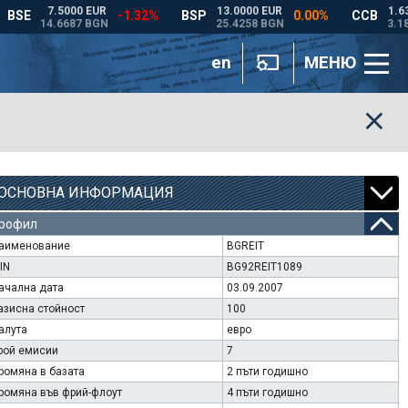
en
МЕНЮ
ОСНОВНА ИНФОРМАЦИЯ
рофил
аименование
BGREIT
SIN
BG92REIT1089
ачална дата
03.09.2007
азисна стойност
100
алута
евро
рой емисии
7
ромяна в базата
2 пъти годишно
ромяна във фрий-флоут
4 пъти годишно