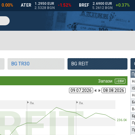
BG TR30
BG REIT
П
Н
I
« »
Н
Б
В
Б
П
П