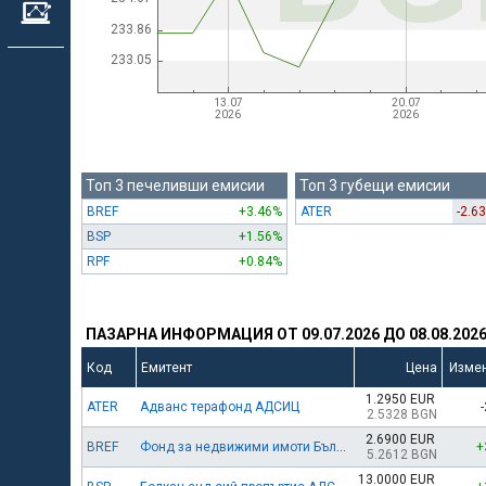
Топ 3 печеливши емисии
Топ 3 губещи емисии
BREF
+3.46%
ATER
-2.6
BSP
+1.56%
RPF
+0.84%
ПАЗАРНА ИНФОРМАЦИЯ ОТ 09.07.2026 ДО 08.08.202
Код
Емитент
Цена
Изме
1.2950 EUR
ATER
Адванс терафонд АДСИЦ
2.5328 BGN
2.6900 EUR
BREF
Фонд за недвижими имоти България АДСИЦ
+
5.2612 BGN
13.0000 EUR