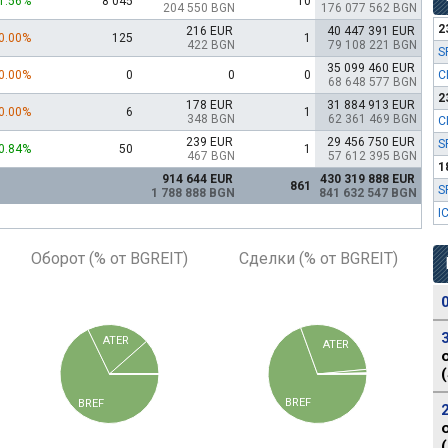
1.56%
8 045
10
204 550 BGN
176 077 562 BGN
2
216 EUR
40 447 391 EUR
0.00%
125
1
422 BGN
79 108 221 BGN
S
35 099 460 EUR
0.00%
0
0
0
C
68 648 577 BGN
2
178 EUR
31 884 913 EUR
0.00%
6
1
348 BGN
62 361 469 BGN
C
239 EUR
29 456 750 EUR
S
0.84%
50
1
467 BGN
57 612 395 BGN
1
914 644 EUR
430 319 888 EUR
861
S
1 788 888 BGN
841 632 547 BGN
I
Оборот (% от BGREIT)
Сделки (% от BGREIT)
ATER
ATER
BREF
BREF