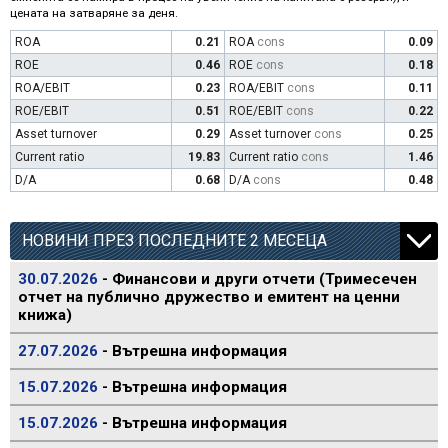
цената на затваряне за деня.
ROA
0.21
ROA
cons
0.09
ROE
0.46
ROE
cons
0.18
ROA/EBIT
0.23
ROA/EBIT
cons
0.11
ROE/EBIT
0.51
ROE/EBIT
cons
0.22
Asset turnover
0.29
Asset turnover
cons
0.25
Current ratio
19.83
Current ratio
cons
1.46
D/A
0.68
D/A
cons
0.48
НОВИНИ ПРЕЗ ПОСЛЕДНИТЕ 2 МЕСЕЦА
30.07.2026
- Финансови и други отчети (Тримесечен
отчет на публично дружество и емитент на ценни
книжа)
27.07.2026
- Вътрешна информация
15.07.2026
- Вътрешна информация
15.07.2026
- Вътрешна информация