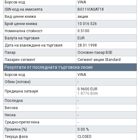
Борсов код
VINA
ISIN код на емисията
BG11VIASAT18
Вид ценни книжа
акции
Брой ценни книжа
10 016 526
Номинална стойност
0.5100
Валута на търговия
EUR
Дата на въвеждане на търговия
28.01.1998
Пазар
Основен пазар BSE
Пазарен сегмент
Сегмент акции Standard
Резултати от последната търговска сесия
Борсов код
VINA
Обем (лотове)
-
0.9600 EUR
Предишна затваря
1.8776 BGN
Последна
-
Висока
-
Ниска
-
Средно-претеглена
-
Промяна (%)
0.00 %
Текуща фаза
CLOSED