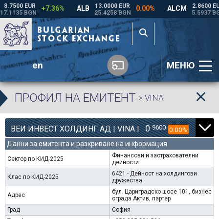
en
МЕНЮ
ПРОФИЛ НА ЕМИТЕНТ
-> VINA
0
9600
ВЕИ ИНВЕСТ ХОЛДИНГ АД | VINA |
0.00%
Данни за емитента и разкриване на информация
Финансови и застрахователни
Сектор по КИД-2025
дейности
6421 - Дейност на холдингови
Клас по КИД-2025
дружества
бул. Цариградско шосе 101, бизнес
Адрес
сграда Актив, партер
Град
София