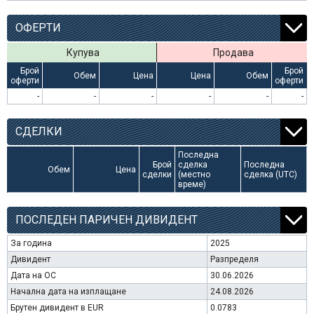
ОФЕРТИ
Купува
Продава
Брой
Брой
Обем
Цена
Цена
Обем
оферти
оферти
-
-
-
-
-
-
СДЕЛКИ
Последна
Брой
сделка
Последна
Обем
Цена
сделки
(местно
сделка (UTC)
време)
ПОСЛЕДЕН ПАРИЧЕН ДИВИДЕНТ
За година
2025
Дивидент
Разпределя
Дата на ОС
30.06.2026
Начална дата на изплащане
24.08.2026
Брутен дивидент в EUR
0.0783