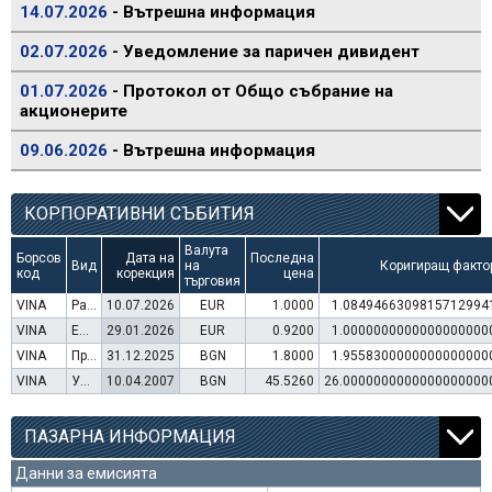
14.07.2026
- Вътрешна информация
02.07.2026
- Уведомление за паричен дивидент
01.07.2026
- Протокол от Общо събрание на
акционерите
09.06.2026
- Вътрешна информация
КОРПОРАТИВНИ СЪБИТИЯ
Валута
Борсов
Дата на
Последна
Вид
на
Коригиращ факто
код
корекция
цена
търговия
VINA
Раздаване на дивидент
10.07.2026
EUR
1.0000
1.0849466309815712994
VINA
Емисия варанти
29.01.2026
EUR
0.9200
1.0000000000000000000
VINA
Преминаване към търговия в Евро
31.12.2025
BGN
1.8000
1.9558300000000000000
VINA
Увеличение на капитал (резерви)
10.04.2007
BGN
45.5260
26.0000000000000000000
ПАЗАРНА ИНФОРМАЦИЯ
Данни за емисията