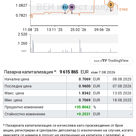
ВЕИ инвест холд
D
1.0827
EU
W
0.960
0.7821
11.08 ´25
13.11 ´25
25.02 ´26
09.06 ´26
2 520
1 260
хил.
виж в
Пазарна капитализация *:
9 615 865
EUR
към 7.08.2026
Начална цена
0.7069
EUR
08.08.2025
Последна цена
0.9600
EUR
07.08.2026
Макс. цена
1.8342
EUR
13.05.2026
Мин. цена
0.7069
EUR
18.08.2025
Процентно изменение
+35.8042
%
-
Стойностно изменение
+0.2531
EUR
-
* Пазарната капитализация се изчислява като произведение от броя
акции, регистриран в Централен депозитар (с изключение на случая, когато
емисията се намира в процес на увеличение на капитала с резерви), и