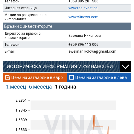
Телефон
+359 885 281 506
Интернет страница
www.resinvest.bg
Медии за разкриване на
www.x3news.com
информация
Връзки с инвеститорите
Директор за връзки с
Евелина Николова
инвеститорите
Телефон
+359 896 113 006
E-mail
ewelinanikolova@gmail.com
ИСТОРИЧЕСКА ИНФОРМАЦИЯ И ФИНАНСОВИ КОЕФИЦИЕНТИ
Цена на затваряне в евро
Цена на затваряне в лева
1 месец
6 месеца
1 година
2.2851
1.9845
VINA
1.6839
1.3833