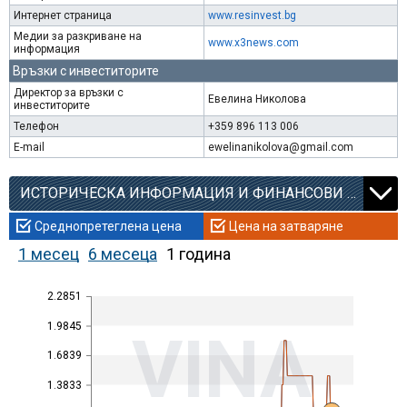
Интернет страница
www.resinvest.bg
Медии за разкриване на
www.x3news.com
информация
Връзки с инвеститорите
Директор за връзки с
Евелина Николова
инвеститорите
Телефон
+359 896 113 006
E-mail
ewelinanikolova@gmail.com
ИСТОРИЧЕСКА ИНФОРМАЦИЯ И ФИНАНСОВИ КОЕФИЦИЕНТИ
Среднопретеглена цена
Цена на затваряне
1 месец
6 месеца
1 година
2.2851
1.9845
VINA
1.6839
1.3833