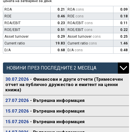
цената на затваряне за деня.
ROA
0.21
ROA
cons
0.09
ROE
0.46
ROE
cons
0.18
ROA/EBIT
0.23
ROA/EBIT
cons
0.11
ROE/EBIT
0.51
ROE/EBIT
cons
0.22
Asset turnover
0.29
Asset turnover
cons
0.25
Current ratio
19.83
Current ratio
cons
1.46
D/A
0.68
D/A
cons
0.48
НОВИНИ ПРЕЗ ПОСЛЕДНИТЕ 2 МЕСЕЦА
30.07.2026
- Финансови и други отчети (Тримесечен
отчет на публично дружество и емитент на ценни
книжа)
27.07.2026
- Вътрешна информация
15.07.2026
- Вътрешна информация
15.07.2026
- Вътрешна информация