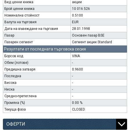
Вид ценни книжа
акции
Брой ценни книжа
10 016 526
Номинална стойност
0.5100
Валута на търговия
EUR
Дата на въвеждане на търговия
28.01.1998
Пазар
Основен пазар BSE
Пазарен сегмент
Сегмент акции Standard
Резултати от последната търговска сесия
Борсов код
VINA
Обем (лотове)
-
Предишна затваря
0.9600
Последна
-
Висока
-
Ниска
-
Средно-претеглена
-
Промяна (%)
0.00 %
Текуща фаза
CLOSED
ОФЕРТИ