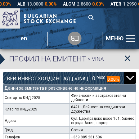
en
МЕНЮ
ПРОФИЛ НА ЕМИТЕНТ
-> VINA
0
9600
ВЕИ ИНВЕСТ ХОЛДИНГ АД | VINA |
0.00%
Данни за емитента и разкриване на информация
Финансови и застрахователни
Сектор по КИД-2025
дейности
6421 - Дейност на холдингови
Клас по КИД-2025
дружества
бул. Цариградско шосе 101, бизнес
Адрес
сграда Актив, партер
Град
София
Телефон
+359 885 281 506