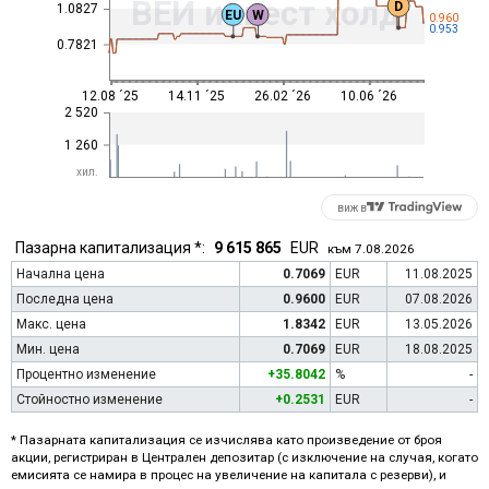
ВЕИ инвест холд
D
1.0827
EU
W
0.960
0.953
0.7821
12.08 ´25
14.11 ´25
26.02 ´26
10.06 ´26
2 520
1 260
хил.
виж в
Пазарна капитализация *:
9 615 865
EUR
към 7.08.2026
Начална цена
0.7069
EUR
11.08.2025
Последна цена
0.9600
EUR
07.08.2026
Макс. цена
1.8342
EUR
13.05.2026
Мин. цена
0.7069
EUR
18.08.2025
Процентно изменение
+35.8042
%
-
Стойностно изменение
+0.2531
EUR
-
* Пазарната капитализация се изчислява като произведение от броя
акции, регистриран в Централен депозитар (с изключение на случая, когато
емисията се намира в процес на увеличение на капитала с резерви), и