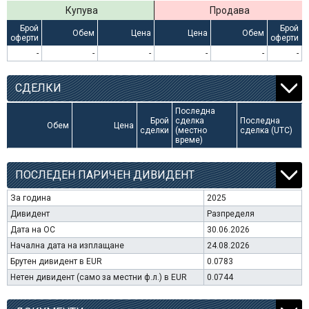
Купува
Продава
Брой
Брой
Обем
Цена
Цена
Обем
оферти
оферти
-
-
-
-
-
-
СДЕЛКИ
Последна
Брой
сделка
Последна
Обем
Цена
сделки
(местно
сделка (UTC)
време)
ПОСЛЕДЕН ПАРИЧЕН ДИВИДЕНТ
За година
2025
Дивидент
Разпределя
Дата на ОС
30.06.2026
Начална дата на изплащане
24.08.2026
Брутен дивидент в EUR
0.0783
Нетен дивидент (само за местни ф.л.) в EUR
0.0744