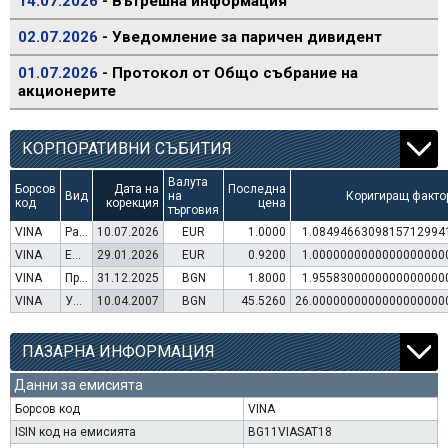
14.07.2026
- Вътрешна информация
02.07.2026
- Уведомление за паричен дивидент
01.07.2026
- Протокол от Общо събрание на
акционерите
КОРПОРАТИВНИ СЪБИТИЯ
Валута
Борсов
Дата на
Последна
Вид
на
Коригиращ факто
код
корекция
цена
търговия
VINA
Раздаване на дивидент
10.07.2026
EUR
1.0000
1.0849466309815712994
VINA
Емисия варанти
29.01.2026
EUR
0.9200
1.0000000000000000000
VINA
Преминаване към търговия в Евро
31.12.2025
BGN
1.8000
1.9558300000000000000
VINA
Увеличение на капитал (резерви)
10.04.2007
BGN
45.5260
26.0000000000000000000
ПАЗАРНА ИНФОРМАЦИЯ
Данни за емисията
Борсов код
VINA
ISIN код на емисията
BG11VIASAT18